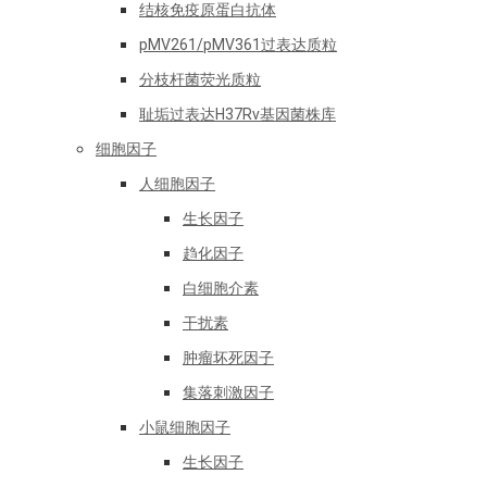
结核免疫原蛋白抗体
pMV261/pMV361过表达质粒
分枝杆菌荧光质粒
耻垢过表达H37Rv基因菌株库
细胞因子
人细胞因子
生长因子
趋化因子
白细胞介素
干扰素
肿瘤坏死因子
集落刺激因子
小鼠细胞因子
生长因子