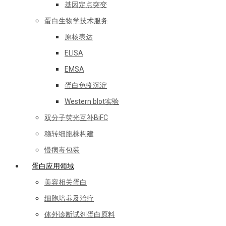
基因定点突变
蛋白生物学技术服务
原核表达
ELISA
EMSA
蛋白免疫沉淀
Western blot实验
双分子荧光互补BiFC
稳转细胞株构建
慢病毒包装
蛋白应用领域
美容相关蛋白
细胞培养及治疗
体外诊断试剂蛋白原料