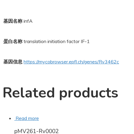
基因名称
infA
蛋白名称
translation initiation factor IF-1
基因信息
https://mycobrowser.epfl.ch/genes/Rv3462c
Related products
Read more
pMV261-Rv0002