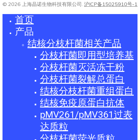
© 2026 上海晶诺生物科技有限公司.
沪ICP备15025910号-1
首页
产品
结核分枝杆菌相关产品
分枝杆菌即用型培养基
分枝杆菌灭活冻干粉
分枝杆菌裂解总蛋白
结核分枝杆菌重组蛋白
结核免疫原蛋白抗体
pMV261/pMV361过表
达质粒
分枝杆菌荧光质粒