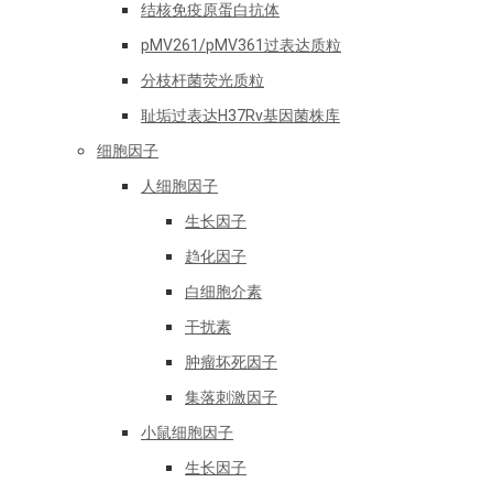
结核免疫原蛋白抗体
pMV261/pMV361过表达质粒
分枝杆菌荧光质粒
耻垢过表达H37Rv基因菌株库
细胞因子
人细胞因子
生长因子
趋化因子
白细胞介素
干扰素
肿瘤坏死因子
集落刺激因子
小鼠细胞因子
生长因子