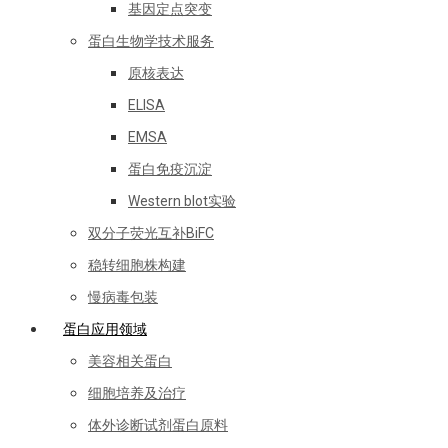
基因定点突变
蛋白生物学技术服务
原核表达
ELISA
EMSA
蛋白免疫沉淀
Western blot实验
双分子荧光互补BiFC
稳转细胞株构建
慢病毒包装
蛋白应用领域
美容相关蛋白
细胞培养及治疗
体外诊断试剂蛋白原料