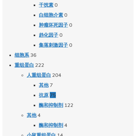
0
干扰素
0
白细胞介素
0
肿瘤坏死因子
0
趋化因子
0
集落刺激因子
36
细胞系
222
重组蛋白
204
人重组蛋白
7
其他
75
抗原
122
酶和抑制剂
4
其他
4
酶和抑制剂
14
小鼠重组蛋白