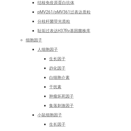
结核免疫原蛋白抗体
pMV261/pMV361过表达质粒
分枝杆菌荧光质粒
耻垢过表达H37Rv基因菌株库
细胞因子
人细胞因子
生长因子
趋化因子
白细胞介素
干扰素
肿瘤坏死因子
集落刺激因子
小鼠细胞因子
生长因子