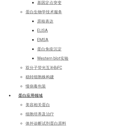
基因定点突变
蛋白生物学技术服务
原核表达
ELISA
EMSA
蛋白免疫沉淀
Western blot实验
双分子荧光互补BiFC
稳转细胞株构建
慢病毒包装
蛋白应用领域
美容相关蛋白
细胞培养及治疗
体外诊断试剂蛋白原料