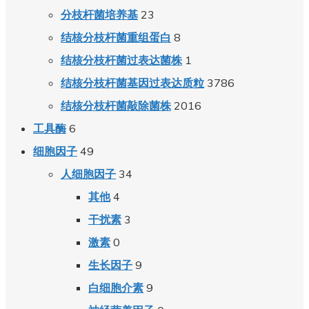
23
分枝杆菌培养基
8
结核分枝杆菌重组蛋白
1
结核分枝杆菌过表达菌株
3786
结核分枝杆菌基因过表达质粒
2016
结核分枝杆菌敲除菌株
6
工具酶
49
细胞因子
34
人细胞因子
4
其他
3
干扰素
0
激素
9
生长因子
9
白细胞介素