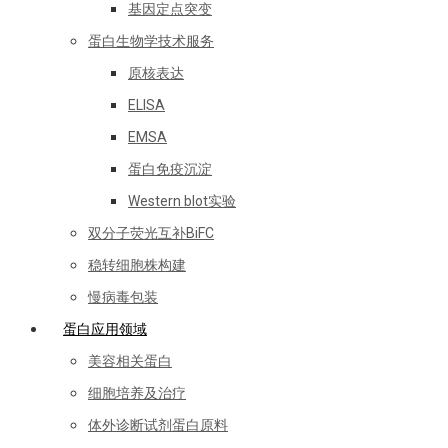
基因定点突变
蛋白生物学技术服务
原核表达
ELISA
EMSA
蛋白免疫沉淀
Western blot实验
双分子荧光互补BiFC
稳转细胞株构建
慢病毒包装
蛋白应用领域
美容相关蛋白
细胞培养及治疗
体外诊断试剂蛋白原料