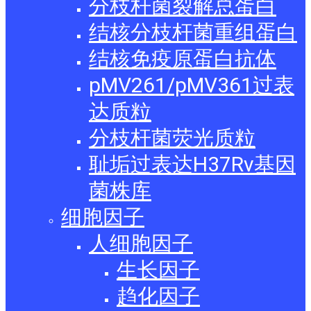
分枝杆菌裂解总蛋白
结核分枝杆菌重组蛋白
结核免疫原蛋白抗体
pMV261/pMV361过表
达质粒
分枝杆菌荧光质粒
耻垢过表达H37Rv基因
菌株库
细胞因子
人细胞因子
生长因子
趋化因子