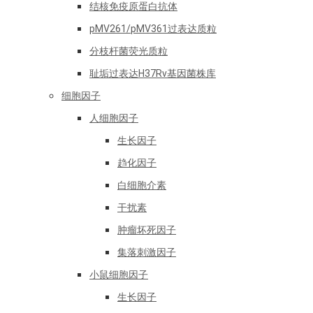
结核免疫原蛋白抗体
pMV261/pMV361过表达质粒
分枝杆菌荧光质粒
耻垢过表达H37Rv基因菌株库
细胞因子
人细胞因子
生长因子
趋化因子
白细胞介素
干扰素
肿瘤坏死因子
集落刺激因子
小鼠细胞因子
生长因子