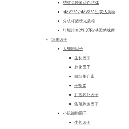
结核免疫原蛋白抗体
pMV261/pMV361过表达质粒
分枝杆菌荧光质粒
耻垢过表达H37Rv基因菌株库
细胞因子
人细胞因子
生长因子
趋化因子
白细胞介素
干扰素
肿瘤坏死因子
集落刺激因子
小鼠细胞因子
生长因子