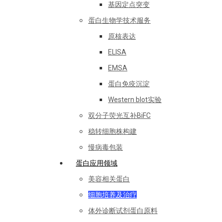
基因定点突变
蛋白生物学技术服务
原核表达
ELISA
EMSA
蛋白免疫沉淀
Western blot实验
双分子荧光互补BiFC
稳转细胞株构建
慢病毒包装
蛋白应用领域
美容相关蛋白
细胞培养及治疗
体外诊断试剂蛋白原料