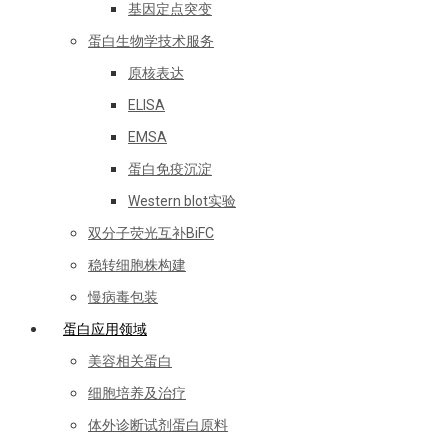
基因定点突变
蛋白生物学技术服务
原核表达
ELISA
EMSA
蛋白免疫沉淀
Western blot实验
双分子荧光互补BiFC
稳转细胞株构建
慢病毒包装
蛋白应用领域
美容相关蛋白
细胞培养及治疗
体外诊断试剂蛋白原料