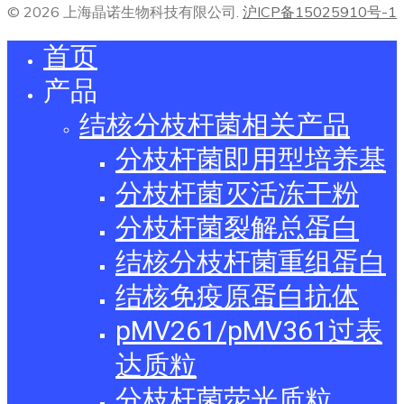
© 2026 上海晶诺生物科技有限公司.
沪ICP备15025910号-1
首页
产品
结核分枝杆菌相关产品
分枝杆菌即用型培养基
分枝杆菌灭活冻干粉
分枝杆菌裂解总蛋白
结核分枝杆菌重组蛋白
结核免疫原蛋白抗体
pMV261/pMV361过表
达质粒
分枝杆菌荧光质粒