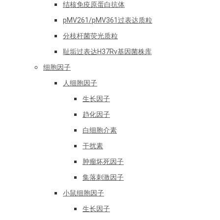
结核免疫原蛋白抗体
pMV261/pMV361过表达质粒
分枝杆菌荧光质粒
耻垢过表达H37Rv基因菌株库
细胞因子
人细胞因子
生长因子
趋化因子
白细胞介素
干扰素
肿瘤坏死因子
集落刺激因子
小鼠细胞因子
生长因子