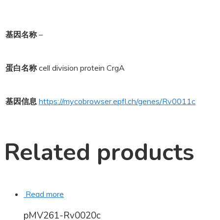
基因名称
–
蛋白名称
cell division protein CrgA
基因信息
https://mycobrowser.epfl.ch/genes/Rv0011c
Related products
Read more
pMV261-Rv0020c