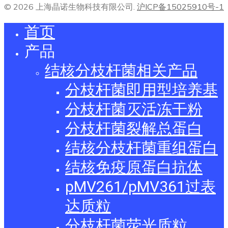
© 2026 上海晶诺生物科技有限公司.
沪ICP备15025910号-1
首页
产品
结核分枝杆菌相关产品
分枝杆菌即用型培养基
分枝杆菌灭活冻干粉
分枝杆菌裂解总蛋白
结核分枝杆菌重组蛋白
结核免疫原蛋白抗体
pMV261/pMV361过表
达质粒
分枝杆菌荧光质粒