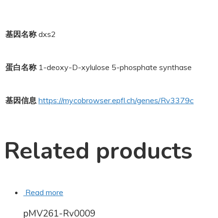
基因名称
dxs2
蛋白名称
1-deoxy-D-xylulose 5-phosphate synthase
基因信息
https://mycobrowser.epfl.ch/genes/Rv3379c
Related products
Read more
pMV261-Rv0009