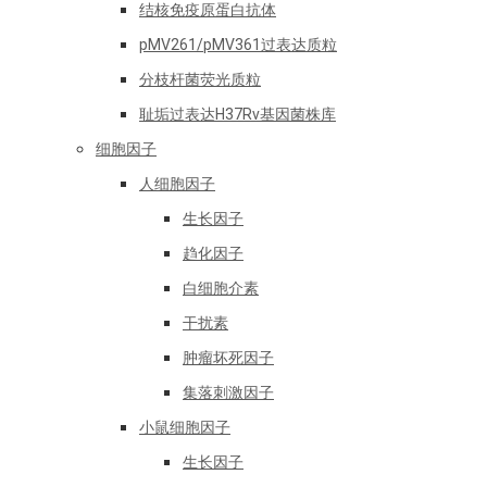
结核免疫原蛋白抗体
pMV261/pMV361过表达质粒
分枝杆菌荧光质粒
耻垢过表达H37Rv基因菌株库
细胞因子
人细胞因子
生长因子
趋化因子
白细胞介素
干扰素
肿瘤坏死因子
集落刺激因子
小鼠细胞因子
生长因子