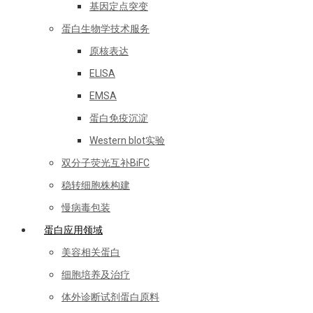
基因定点突变
蛋白生物学技术服务
原核表达
ELISA
EMSA
蛋白免疫沉淀
Western blot实验
双分子荧光互补BiFC
稳转细胞株构建
慢病毒包装
蛋白应用领域
美容相关蛋白
细胞培养及治疗
体外诊断试剂蛋白原料