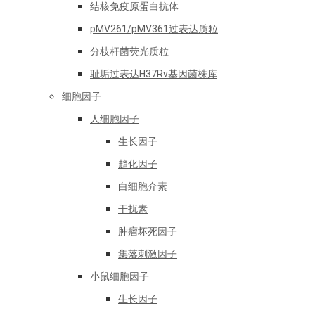
结核免疫原蛋白抗体
pMV261/pMV361过表达质粒
分枝杆菌荧光质粒
耻垢过表达H37Rv基因菌株库
细胞因子
人细胞因子
生长因子
趋化因子
白细胞介素
干扰素
肿瘤坏死因子
集落刺激因子
小鼠细胞因子
生长因子