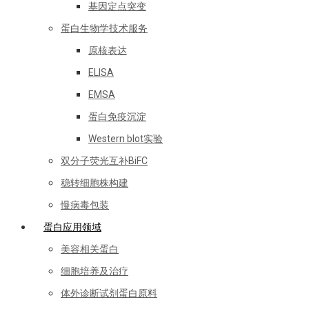
基因定点突变
蛋白生物学技术服务
原核表达
ELISA
EMSA
蛋白免疫沉淀
Western blot实验
双分子荧光互补BiFC
稳转细胞株构建
慢病毒包装
蛋白应用领域
美容相关蛋白
细胞培养及治疗
体外诊断试剂蛋白原料