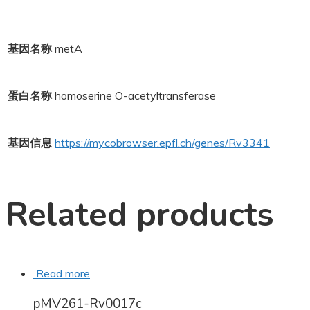
基因名称
metA
蛋白名称
homoserine O-acetyltransferase
基因信息
https://mycobrowser.epfl.ch/genes/Rv3341
Related products
Read more
pMV261-Rv0017c