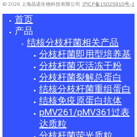
© 2026 上海晶诺生物科技有限公司.
沪ICP备15025910号-1
首页
产品
结核分枝杆菌相关产品
分枝杆菌即用型培养基
分枝杆菌灭活冻干粉
分枝杆菌裂解总蛋白
结核分枝杆菌重组蛋白
结核免疫原蛋白抗体
pMV261/pMV361过表
达质粒
分枝杆菌荧光质粒