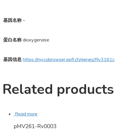
基因名称
–
蛋白名称
dioxygenase
基因信息
https://mycobrowser.epfl.ch/genes/Rv3161c
Related products
Read more
pMV261-Rv0003