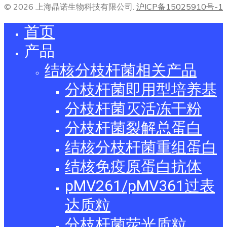
© 2026 上海晶诺生物科技有限公司.
沪ICP备15025910号-1
首页
产品
结核分枝杆菌相关产品
分枝杆菌即用型培养基
分枝杆菌灭活冻干粉
分枝杆菌裂解总蛋白
结核分枝杆菌重组蛋白
结核免疫原蛋白抗体
pMV261/pMV361过表
达质粒
分枝杆菌荧光质粒