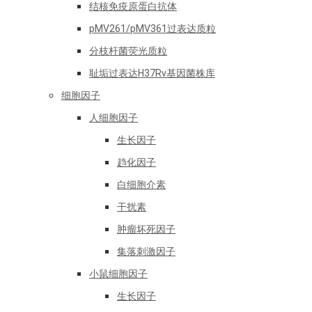
结核免疫原蛋白抗体
pMV261/pMV361过表达质粒
分枝杆菌荧光质粒
耻垢过表达H37Rv基因菌株库
细胞因子
人细胞因子
生长因子
趋化因子
白细胞介素
干扰素
肿瘤坏死因子
集落刺激因子
小鼠细胞因子
生长因子