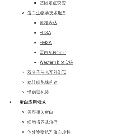
基因定点突变
蛋白生物学技术服务
原核表达
ELISA
EMSA
蛋白免疫沉淀
Western blot实验
双分子荧光互补BiFC
稳转细胞株构建
慢病毒包装
蛋白应用领域
美容相关蛋白
细胞培养及治疗
体外诊断试剂蛋白原料