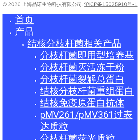
© 2026 上海晶诺生物科技有限公司.
沪ICP备15025910号-1
首页
产品
结核分枝杆菌相关产品
分枝杆菌即用型培养基
分枝杆菌灭活冻干粉
分枝杆菌裂解总蛋白
结核分枝杆菌重组蛋白
结核免疫原蛋白抗体
pMV261/pMV361过表
达质粒
分枝杆菌荧光质粒