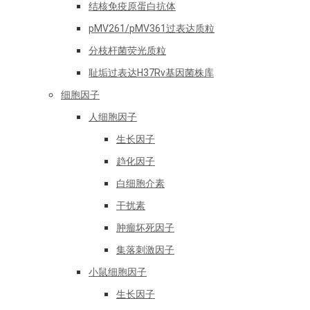
结核免疫原蛋白抗体
pMV261/pMV361过表达质粒
分枝杆菌荧光质粒
耻垢过表达H37Rv基因菌株库
细胞因子
人细胞因子
生长因子
趋化因子
白细胞介素
干扰素
肿瘤坏死因子
集落刺激因子
小鼠细胞因子
生长因子