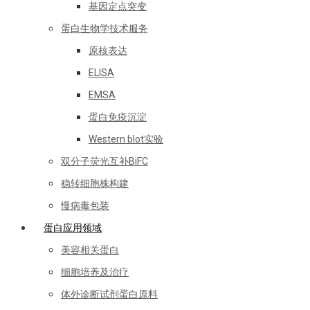
基因定点突变
蛋白生物学技术服务
原核表达
ELISA
EMSA
蛋白免疫沉淀
Western blot实验
双分子荧光互补BiFC
稳转细胞株构建
慢病毒包装
蛋白应用领域
美容相关蛋白
细胞培养及治疗
体外诊断试剂蛋白原料