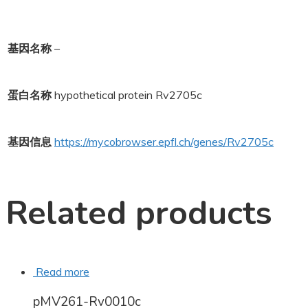
基因名称
–
蛋白名称
hypothetical protein Rv2705c
基因信息
https://mycobrowser.epfl.ch/genes/Rv2705c
Related products
Read more
pMV261-Rv0010c