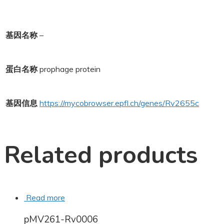
基因名称
–
蛋白名称
prophage protein
基因信息
https://mycobrowser.epfl.ch/genes/Rv2655c
Related products
Read more
pMV261-Rv0006