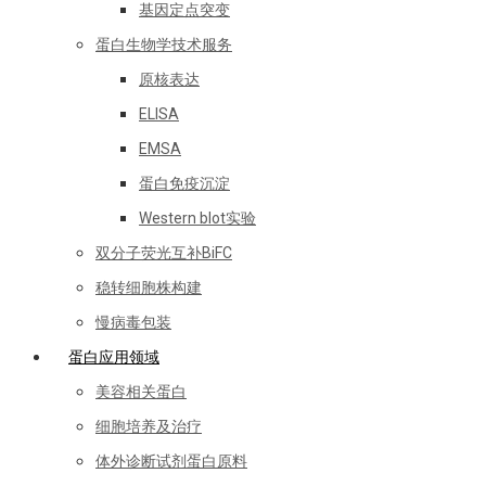
基因定点突变
蛋白生物学技术服务
原核表达
ELISA
EMSA
蛋白免疫沉淀
Western blot实验
双分子荧光互补BiFC
稳转细胞株构建
慢病毒包装
蛋白应用领域
美容相关蛋白
细胞培养及治疗
体外诊断试剂蛋白原料