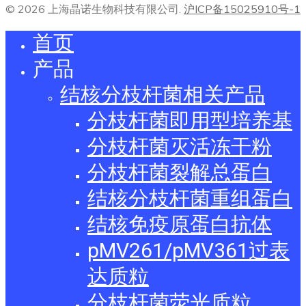
© 2026 上海晶诺生物科技有限公司.
沪ICP备15025910号-1
首页
产品
结核分枝杆菌相关产品
分枝杆菌即用型培养基
分枝杆菌灭活冻干粉
分枝杆菌裂解总蛋白
结核分枝杆菌重组蛋白
结核免疫原蛋白抗体
pMV261/pMV361过表
达质粒
分枝杆菌荧光质粒