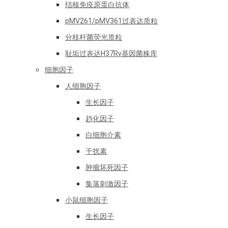
结核免疫原蛋白抗体
pMV261/pMV361过表达质粒
分枝杆菌荧光质粒
耻垢过表达H37Rv基因菌株库
细胞因子
人细胞因子
生长因子
趋化因子
白细胞介素
干扰素
肿瘤坏死因子
集落刺激因子
小鼠细胞因子
生长因子