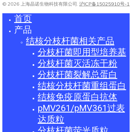
© 2026 上海晶诺生物科技有限公司.
沪ICP备15025910号-1
首页
产品
结核分枝杆菌相关产品
分枝杆菌即用型培养基
分枝杆菌灭活冻干粉
分枝杆菌裂解总蛋白
结核分枝杆菌重组蛋白
结核免疫原蛋白抗体
pMV261/pMV361过表
达质粒
分枝杆菌荧光质粒