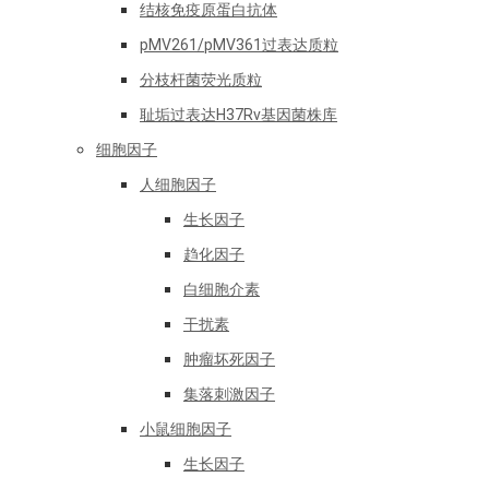
结核免疫原蛋白抗体
pMV261/pMV361过表达质粒
分枝杆菌荧光质粒
耻垢过表达H37Rv基因菌株库
细胞因子
人细胞因子
生长因子
趋化因子
白细胞介素
干扰素
肿瘤坏死因子
集落刺激因子
小鼠细胞因子
生长因子