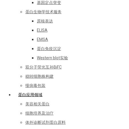
基因定点突变
蛋白生物学技术服务
原核表达
ELISA
EMSA
蛋白免疫沉淀
Western blot实验
双分子荧光互补BiFC
稳转细胞株构建
慢病毒包装
蛋白应用领域
美容相关蛋白
细胞培养及治疗
体外诊断试剂蛋白原料