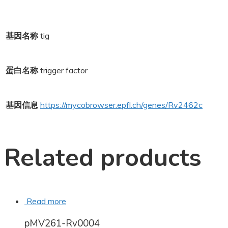
基因名称
tig
蛋白名称
trigger factor
基因信息
https://mycobrowser.epfl.ch/genes/Rv2462c
Related products
Read more
pMV261-Rv0004