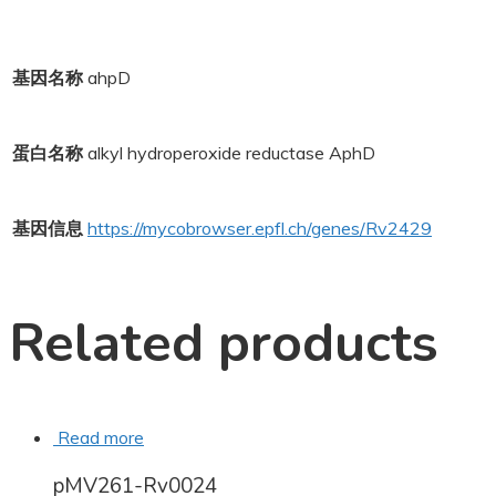
基因名称
ahpD
蛋白名称
alkyl hydroperoxide reductase AphD
基因信息
https://mycobrowser.epfl.ch/genes/Rv2429
Related products
Read more
pMV261-Rv0024