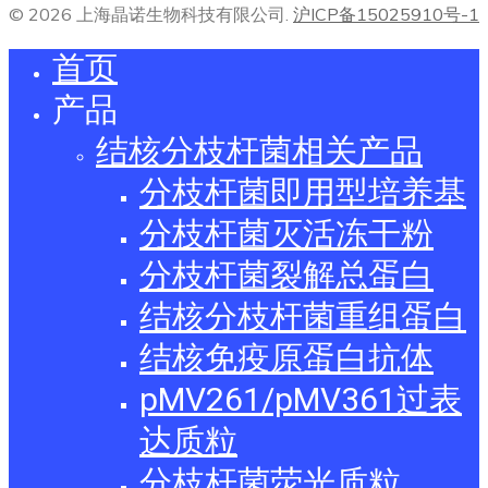
© 2026 上海晶诺生物科技有限公司.
沪ICP备15025910号-1
首页
产品
结核分枝杆菌相关产品
分枝杆菌即用型培养基
分枝杆菌灭活冻干粉
分枝杆菌裂解总蛋白
结核分枝杆菌重组蛋白
结核免疫原蛋白抗体
pMV261/pMV361过表
达质粒
分枝杆菌荧光质粒