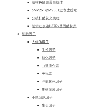
结核免疫原蛋白抗体
pMV261/pMV361过表达质粒
分枝杆菌荧光质粒
耻垢过表达H37Rv基因菌株库
细胞因子
人细胞因子
生长因子
趋化因子
白细胞介素
干扰素
肿瘤坏死因子
集落刺激因子
小鼠细胞因子
生长因子