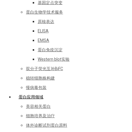
基因定点突变
蛋白生物学技术服务
原核表达
ELISA
EMSA
蛋白免疫沉淀
Western blot实验
双分子荧光互补BiFC
稳转细胞株构建
慢病毒包装
蛋白应用领域
美容相关蛋白
细胞培养及治疗
体外诊断试剂蛋白原料