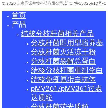
© 2026 上海晶诺生物科技有限公司.
沪ICP备15025910号-1
首页
产品
结核分枝杆菌相关产品
分枝杆菌即用型培养基
分枝杆菌灭活冻干粉
分枝杆菌裂解总蛋白
结核分枝杆菌重组蛋白
结核免疫原蛋白抗体
pMV261/pMV361过表
达质粒
分枝杆菌荧光质粒