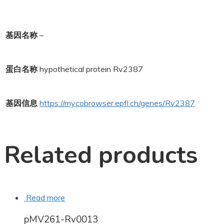
基因名称
–
蛋白名称
hypothetical protein Rv2387
基因信息
https://mycobrowser.epfl.ch/genes/Rv2387
Related products
Read more
pMV261-Rv0013