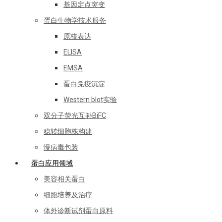
基因定点突变
蛋白生物学技术服务
原核表达
ELISA
EMSA
蛋白免疫沉淀
Western blot实验
双分子荧光互补BiFC
稳转细胞株构建
慢病毒包装
蛋白应用领域
美容相关蛋白
细胞培养及治疗
体外诊断试剂蛋白原料