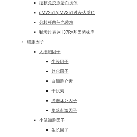
结核免疫原蛋白抗体
pMV261/pMV361过表达质粒
分枝杆菌荧光质粒
耻垢过表达H37Rv基因菌株库
细胞因子
人细胞因子
生长因子
趋化因子
白细胞介素
干扰素
肿瘤坏死因子
集落刺激因子
小鼠细胞因子
生长因子