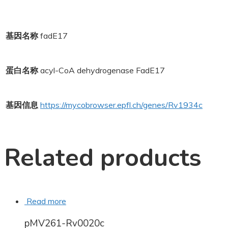
基因名称
fadE17
蛋白名称
acyl-CoA dehydrogenase FadE17
基因信息
https://mycobrowser.epfl.ch/genes/Rv1934c
Related products
Read more
pMV261-Rv0020c