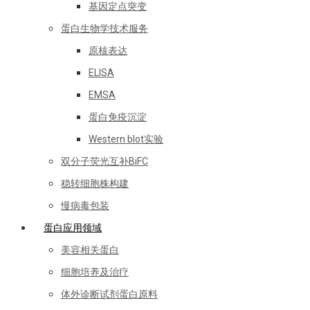
基因定点突变
蛋白生物学技术服务
原核表达
ELISA
EMSA
蛋白免疫沉淀
Western blot实验
双分子荧光互补BiFC
稳转细胞株构建
慢病毒包装
蛋白应用领域
美容相关蛋白
细胞培养及治疗
体外诊断试剂蛋白原料