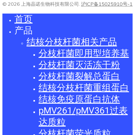
© 2026 上海晶诺生物科技有限公司.
沪ICP备15025910号-1
首页
产品
结核分枝杆菌相关产品
分枝杆菌即用型培养基
分枝杆菌灭活冻干粉
分枝杆菌裂解总蛋白
结核分枝杆菌重组蛋白
结核免疫原蛋白抗体
pMV261/pMV361过表
达质粒
分枝杆菌荧光质粒