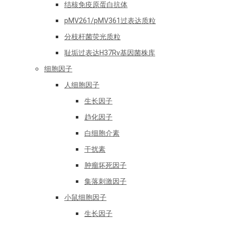
结核免疫原蛋白抗体
pMV261/pMV361过表达质粒
分枝杆菌荧光质粒
耻垢过表达H37Rv基因菌株库
细胞因子
人细胞因子
生长因子
趋化因子
白细胞介素
干扰素
肿瘤坏死因子
集落刺激因子
小鼠细胞因子
生长因子