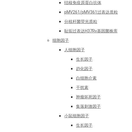
结核免疫原蛋白抗体
pMV261/pMV361过表达质粒
分枝杆菌荧光质粒
耻垢过表达H37Rv基因菌株库
细胞因子
人细胞因子
生长因子
趋化因子
白细胞介素
干扰素
肿瘤坏死因子
集落刺激因子
小鼠细胞因子
生长因子