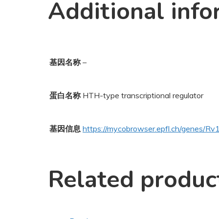
Additional info
基因名称
–
蛋白名称
HTH-type transcriptional regulator
基因信息
https://mycobrowser.epfl.ch/genes/R
Related produc