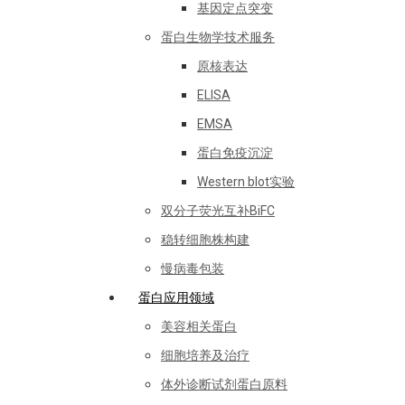
基因定点突变
蛋白生物学技术服务
原核表达
ELISA
EMSA
蛋白免疫沉淀
Western blot实验
双分子荧光互补BiFC
稳转细胞株构建
慢病毒包装
蛋白应用领域
美容相关蛋白
细胞培养及治疗
体外诊断试剂蛋白原料