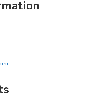
rmation
v1828
ts