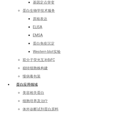
基因定点突变
蛋白生物学技术服务
原核表达
ELISA
EMSA
蛋白免疫沉淀
Western blot实验
双分子荧光互补BiFC
稳转细胞株构建
慢病毒包装
蛋白应用领域
美容相关蛋白
细胞培养及治疗
体外诊断试剂蛋白原料