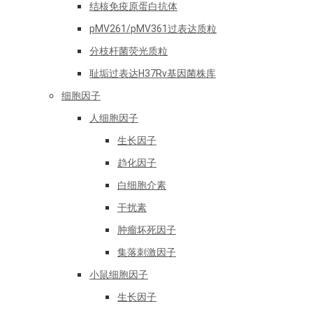
结核免疫原蛋白抗体
pMV261/pMV361过表达质粒
分枝杆菌荧光质粒
耻垢过表达H37Rv基因菌株库
细胞因子
人细胞因子
生长因子
趋化因子
白细胞介素
干扰素
肿瘤坏死因子
集落刺激因子
小鼠细胞因子
生长因子