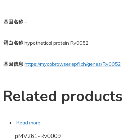
基因名称
–
蛋白名称
hypothetical protein Rv0052
基因信息
https://mycobrowser.epfl.ch/genes/Rv0052
Related products
Read more
pMV261-Rv0009