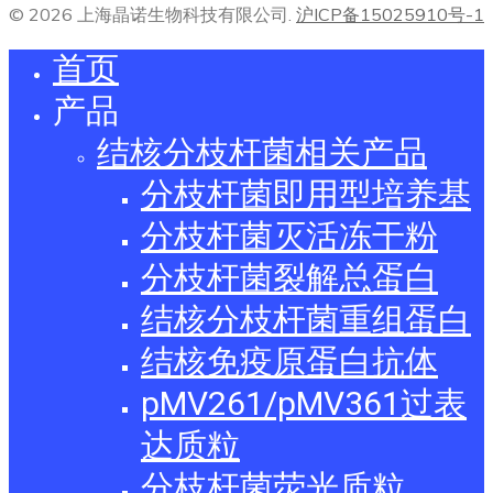
© 2026 上海晶诺生物科技有限公司.
沪ICP备15025910号-1
首页
产品
结核分枝杆菌相关产品
分枝杆菌即用型培养基
分枝杆菌灭活冻干粉
分枝杆菌裂解总蛋白
结核分枝杆菌重组蛋白
结核免疫原蛋白抗体
pMV261/pMV361过表
达质粒
分枝杆菌荧光质粒