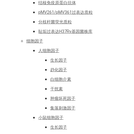
结核免疫原蛋白抗体
pMV261/pMV361过表达质粒
分枝杆菌荧光质粒
耻垢过表达H37Rv基因菌株库
细胞因子
人细胞因子
生长因子
趋化因子
白细胞介素
干扰素
肿瘤坏死因子
集落刺激因子
小鼠细胞因子
生长因子