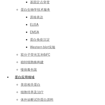
基因定点突变
蛋白生物学技术服务
原核表达
ELISA
EMSA
蛋白免疫沉淀
Western blot实验
双分子荧光互补BiFC
稳转细胞株构建
慢病毒包装
蛋白应用领域
美容相关蛋白
细胞培养及治疗
体外诊断试剂蛋白原料