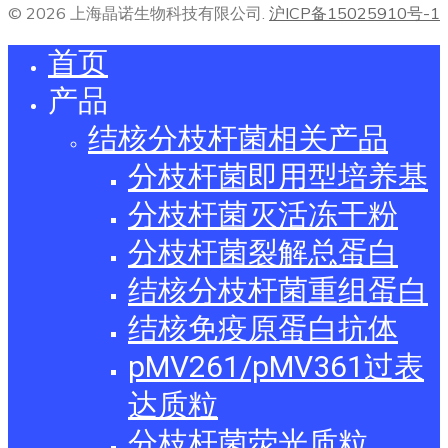
© 2026 上海晶诺生物科技有限公司.
沪ICP备15025910号-1
首页
产品
结核分枝杆菌相关产品
分枝杆菌即用型培养基
分枝杆菌灭活冻干粉
分枝杆菌裂解总蛋白
结核分枝杆菌重组蛋白
结核免疫原蛋白抗体
pMV261/pMV361过表
达质粒
分枝杆菌荧光质粒