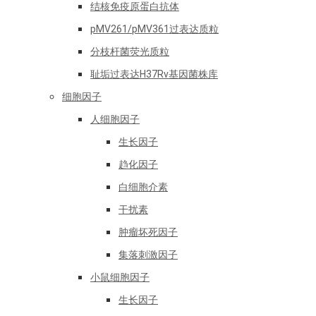
结核免疫原蛋白抗体
pMV261/pMV361过表达质粒
分枝杆菌荧光质粒
耻垢过表达H37Rv基因菌株库
细胞因子
人细胞因子
生长因子
趋化因子
白细胞介素
干扰素
肿瘤坏死因子
集落刺激因子
小鼠细胞因子
生长因子