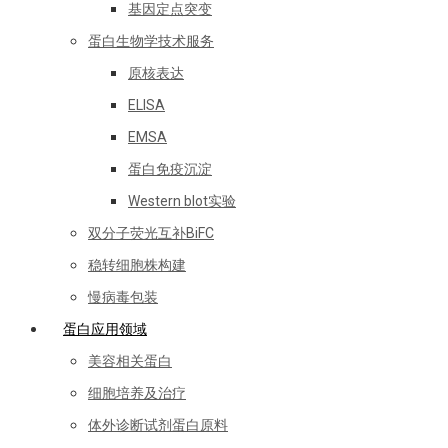
基因定点突变
蛋白生物学技术服务
原核表达
ELISA
EMSA
蛋白免疫沉淀
Western blot实验
双分子荧光互补BiFC
稳转细胞株构建
慢病毒包装
蛋白应用领域
美容相关蛋白
细胞培养及治疗
体外诊断试剂蛋白原料