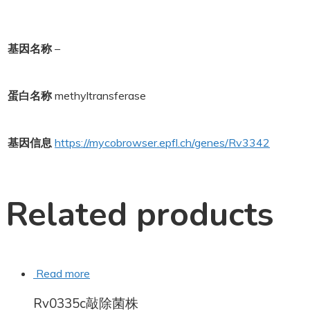
基因名称
–
蛋白名称
methyltransferase
基因信息
https://mycobrowser.epfl.ch/genes/Rv3342
Related products
Read more
Rv0335c敲除菌株