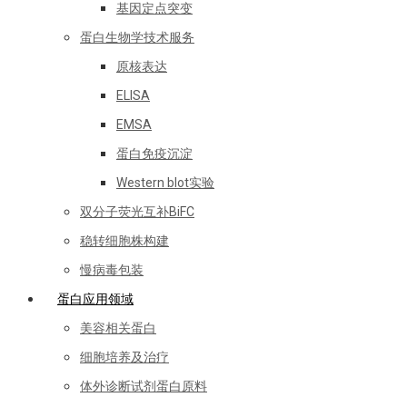
基因定点突变
蛋白生物学技术服务
原核表达
ELISA
EMSA
蛋白免疫沉淀
Western blot实验
双分子荧光互补BiFC
稳转细胞株构建
慢病毒包装
蛋白应用领域
美容相关蛋白
细胞培养及治疗
体外诊断试剂蛋白原料