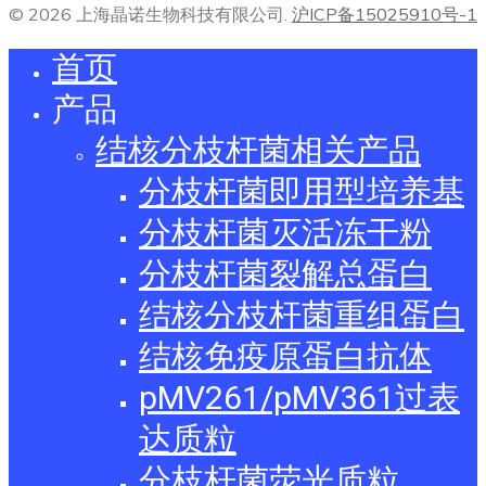
© 2026 上海晶诺生物科技有限公司.
沪ICP备15025910号-1
首页
产品
结核分枝杆菌相关产品
分枝杆菌即用型培养基
分枝杆菌灭活冻干粉
分枝杆菌裂解总蛋白
结核分枝杆菌重组蛋白
结核免疫原蛋白抗体
pMV261/pMV361过表
达质粒
分枝杆菌荧光质粒