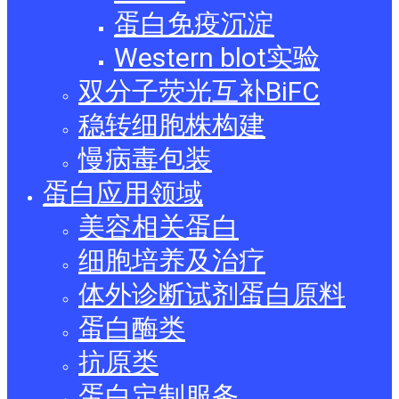
蛋白免疫沉淀
Western blot实验
双分子荧光互补BiFC
稳转细胞株构建
慢病毒包装
蛋白应用领域
美容相关蛋白
细胞培养及治疗
体外诊断试剂蛋白原料
蛋白酶类
抗原类
蛋白定制服务