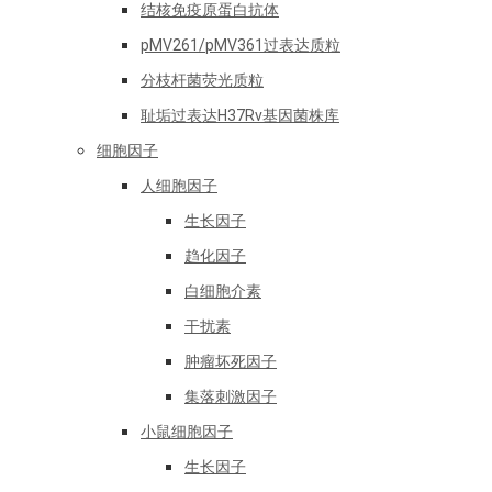
结核免疫原蛋白抗体
pMV261/pMV361过表达质粒
分枝杆菌荧光质粒
耻垢过表达H37Rv基因菌株库
细胞因子
人细胞因子
生长因子
趋化因子
白细胞介素
干扰素
肿瘤坏死因子
集落刺激因子
小鼠细胞因子
生长因子