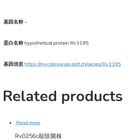
基因名称
–
蛋白名称
hypothetical protein Rv3195
基因信息
https://mycobrowser.epfl.ch/genes/Rv3195
Related products
Read more
Rv0256c敲除菌株