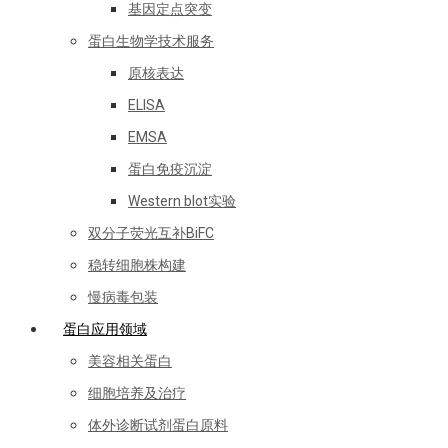
基因定点突变
蛋白生物学技术服务
原核表达
ELISA
EMSA
蛋白免疫沉淀
Western blot实验
双分子荧光互补BiFC
稳转细胞株构建
慢病毒包装
蛋白应用领域
美容相关蛋白
细胞培养及治疗
体外诊断试剂蛋白原料