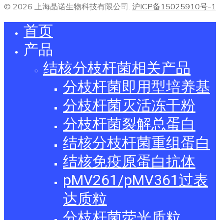
© 2026 上海晶诺生物科技有限公司.
沪ICP备15025910号-1
首页
产品
结核分枝杆菌相关产品
分枝杆菌即用型培养基
分枝杆菌灭活冻干粉
分枝杆菌裂解总蛋白
结核分枝杆菌重组蛋白
结核免疫原蛋白抗体
pMV261/pMV361过表
达质粒
分枝杆菌荧光质粒