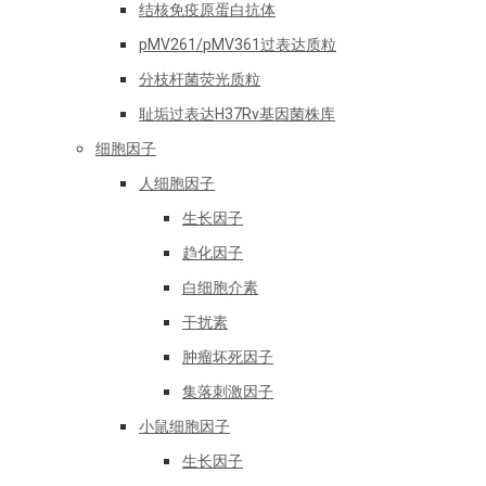
结核免疫原蛋白抗体
pMV261/pMV361过表达质粒
分枝杆菌荧光质粒
耻垢过表达H37Rv基因菌株库
细胞因子
人细胞因子
生长因子
趋化因子
白细胞介素
干扰素
肿瘤坏死因子
集落刺激因子
小鼠细胞因子
生长因子