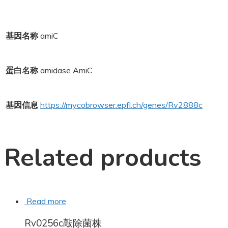
基因名称
amiC
蛋白名称
amidase AmiC
基因信息
https://mycobrowser.epfl.ch/genes/Rv2888c
Related products
Read more
Rv0256c敲除菌株