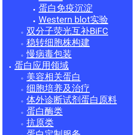
蛋白免疫沉淀
Western blot实验
双分子荧光互补BiFC
稳转细胞株构建
慢病毒包装
蛋白应用领域
美容相关蛋白
细胞培养及治疗
体外诊断试剂蛋白原料
蛋白酶类
抗原类
蛋白定制服务