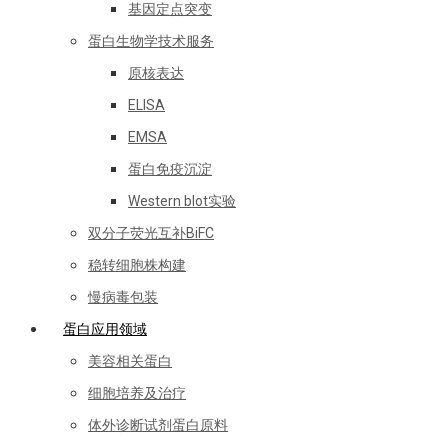
基因定点突变
蛋白生物学技术服务
原核表达
ELISA
EMSA
蛋白免疫沉淀
Western blot实验
双分子荧光互补BiFC
稳转细胞株构建
慢病毒包装
蛋白应用领域
美容相关蛋白
细胞培养及治疗
体外诊断试剂蛋白原料