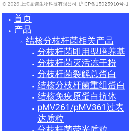
© 2026 上海晶诺生物科技有限公司.
沪ICP备15025910号-1
首页
产品
结核分枝杆菌相关产品
分枝杆菌即用型培养基
分枝杆菌灭活冻干粉
分枝杆菌裂解总蛋白
结核分枝杆菌重组蛋白
结核免疫原蛋白抗体
pMV261/pMV361过表
达质粒
分枝杆菌荧光质粒