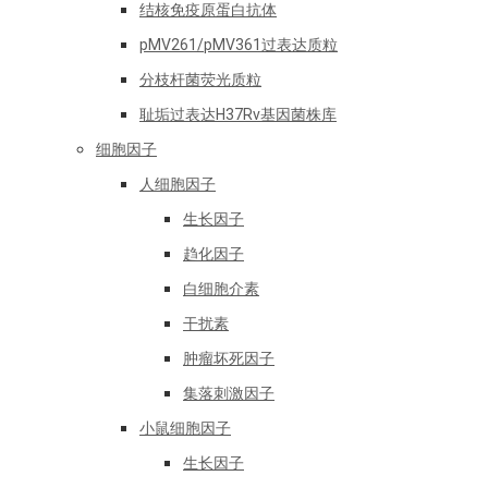
结核免疫原蛋白抗体
pMV261/pMV361过表达质粒
分枝杆菌荧光质粒
耻垢过表达H37Rv基因菌株库
细胞因子
人细胞因子
生长因子
趋化因子
白细胞介素
干扰素
肿瘤坏死因子
集落刺激因子
小鼠细胞因子
生长因子