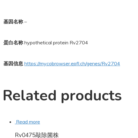
基因名称
–
蛋白名称
hypothetical protein Rv2704
基因信息
https://mycobrowser.epfl.ch/genes/Rv2704
Related products
Read more
Rv0475敲除菌株