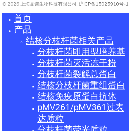
© 2026 上海晶诺生物科技有限公司.
沪ICP备15025910号-1
首页
产品
结核分枝杆菌相关产品
分枝杆菌即用型培养基
分枝杆菌灭活冻干粉
分枝杆菌裂解总蛋白
结核分枝杆菌重组蛋白
结核免疫原蛋白抗体
pMV261/pMV361过表
达质粒
分枝杆菌荧光质粒