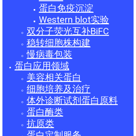
蛋白免疫沉淀
Western blot实验
双分子荧光互补BiFC
稳转细胞株构建
慢病毒包装
蛋白应用领域
美容相关蛋白
细胞培养及治疗
体外诊断试剂蛋白原料
蛋白酶类
抗原类
蛋白定制服务