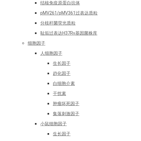
结核免疫原蛋白抗体
pMV261/pMV361过表达质粒
分枝杆菌荧光质粒
耻垢过表达H37Rv基因菌株库
细胞因子
人细胞因子
生长因子
趋化因子
白细胞介素
干扰素
肿瘤坏死因子
集落刺激因子
小鼠细胞因子
生长因子