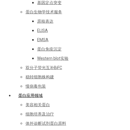
基因定点突变
蛋白生物学技术服务
原核表达
ELISA
EMSA
蛋白免疫沉淀
Western blot实验
双分子荧光互补BiFC
稳转细胞株构建
慢病毒包装
蛋白应用领域
美容相关蛋白
细胞培养及治疗
体外诊断试剂蛋白原料