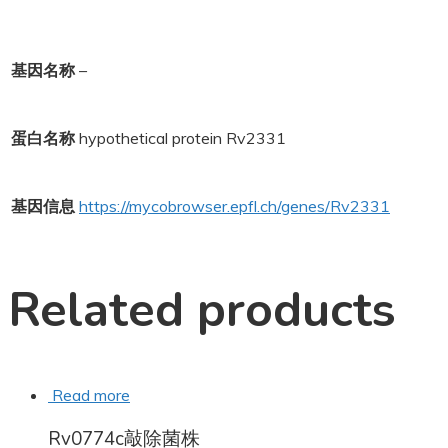
基因名称
–
蛋白名称
hypothetical protein Rv2331
基因信息
https://mycobrowser.epfl.ch/genes/Rv2331
Related products
Read more
Rv0774c敲除菌株