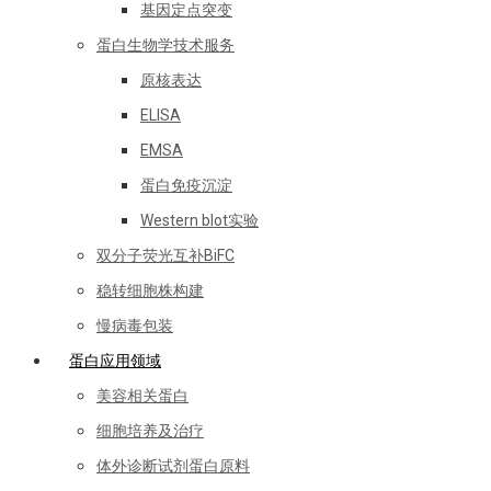
基因定点突变
蛋白生物学技术服务
原核表达
ELISA
EMSA
蛋白免疫沉淀
Western blot实验
双分子荧光互补BiFC
稳转细胞株构建
慢病毒包装
蛋白应用领域
美容相关蛋白
细胞培养及治疗
体外诊断试剂蛋白原料