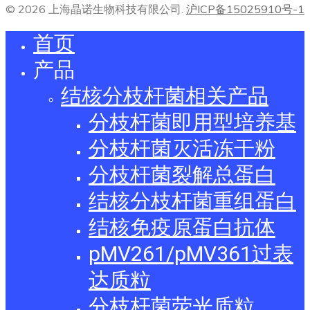
© 2026 上海晶诺生物科技有限公司.
沪ICP备15025910号-1
首页
产品
结核分枝杆菌相关产品
分枝杆菌即用型培养基
分枝杆菌灭活冻干粉
分枝杆菌裂解总蛋白
结核分枝杆菌重组蛋白
结核免疫原蛋白抗体
pMV261/pMV361过表
达质粒
分枝杆菌荧光质粒