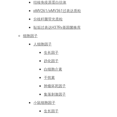
结核免疫原蛋白抗体
pMV261/pMV361过表达质粒
分枝杆菌荧光质粒
耻垢过表达H37Rv基因菌株库
细胞因子
人细胞因子
生长因子
趋化因子
白细胞介素
干扰素
肿瘤坏死因子
集落刺激因子
小鼠细胞因子
生长因子