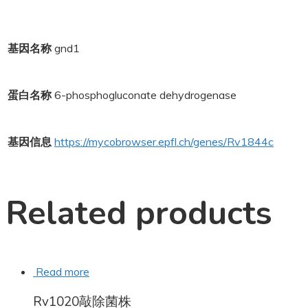
基因名称
gnd1
蛋白名称
6-phosphogluconate dehydrogenase
基因信息
https://mycobrowser.epfl.ch/genes/Rv1844c
Related products
Read more
Rv1020敲除菌株