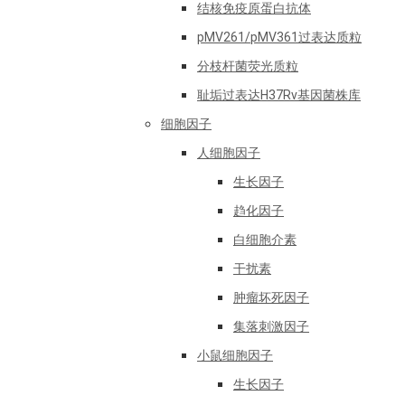
结核免疫原蛋白抗体
pMV261/pMV361过表达质粒
分枝杆菌荧光质粒
耻垢过表达H37Rv基因菌株库
细胞因子
人细胞因子
生长因子
趋化因子
白细胞介素
干扰素
肿瘤坏死因子
集落刺激因子
小鼠细胞因子
生长因子