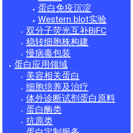
蛋白免疫沉淀
Western blot实验
双分子荧光互补BiFC
稳转细胞株构建
慢病毒包装
蛋白应用领域
美容相关蛋白
细胞培养及治疗
体外诊断试剂蛋白原料
蛋白酶类
抗原类
蛋白定制服务