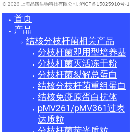
© 2026 上海晶诺生物科技有限公司.
沪ICP备15025910号-1
首页
产品
结核分枝杆菌相关产品
分枝杆菌即用型培养基
分枝杆菌灭活冻干粉
分枝杆菌裂解总蛋白
结核分枝杆菌重组蛋白
结核免疫原蛋白抗体
pMV261/pMV361过表
达质粒
分枝杆菌荧光质粒