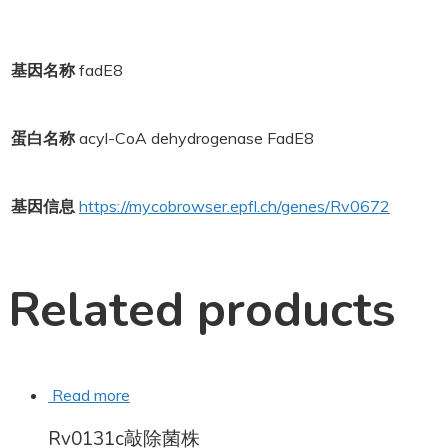
基因名称
fadE8
蛋白名称
acyl-CoA dehydrogenase FadE8
基因信息
https://mycobrowser.epfl.ch/genes/Rv0672
Related products
Read more
Rv0131c敲除菌株