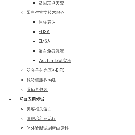
基因定点突变
蛋白生物学技术服务
原核表达
ELISA
EMSA
蛋白免疫沉淀
Western blot实验
双分子荧光互补BiFC
稳转细胞株构建
慢病毒包装
蛋白应用领域
美容相关蛋白
细胞培养及治疗
体外诊断试剂蛋白原料