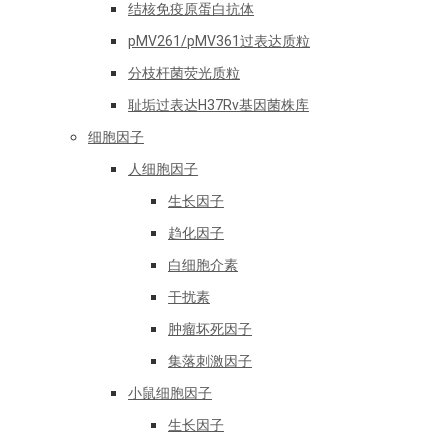
结核免疫原蛋白抗体
pMV261/pMV361过表达质粒
分枝杆菌荧光质粒
耻垢过表达H37Rv基因菌株库
细胞因子
人细胞因子
生长因子
趋化因子
白细胞介素
干扰素
肿瘤坏死因子
集落刺激因子
小鼠细胞因子
生长因子