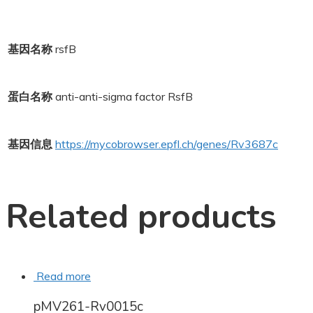
基因名称
rsfB
蛋白名称
anti-anti-sigma factor RsfB
基因信息
https://mycobrowser.epfl.ch/genes/Rv3687c
Related products
Read more
pMV261-Rv0015c