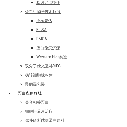
基因定点突变
蛋白生物学技术服务
原核表达
ELISA
EMSA
蛋白免疫沉淀
Western blot实验
双分子荧光互补BiFC
稳转细胞株构建
慢病毒包装
蛋白应用领域
美容相关蛋白
细胞培养及治疗
体外诊断试剂蛋白原料