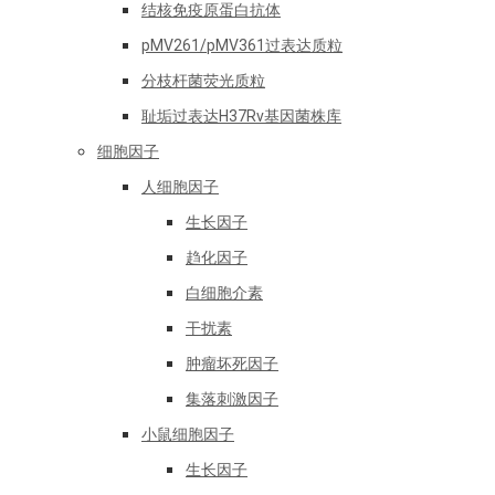
结核免疫原蛋白抗体
pMV261/pMV361过表达质粒
分枝杆菌荧光质粒
耻垢过表达H37Rv基因菌株库
细胞因子
人细胞因子
生长因子
趋化因子
白细胞介素
干扰素
肿瘤坏死因子
集落刺激因子
小鼠细胞因子
生长因子