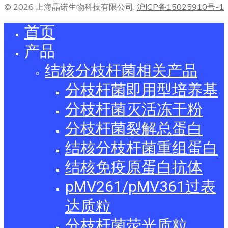
© 2026 上海晶诺生物科技有限公司.
沪ICP备15025910号-1
首页
产品
结核分枝杆菌相关产品
分枝杆菌即用型培养基
分枝杆菌灭活冻干粉
分枝杆菌裂解总蛋白
结核分枝杆菌重组蛋白
结核免疫原蛋白抗体
pMV261/pMV361过表
达质粒
分枝杆菌荧光质粒