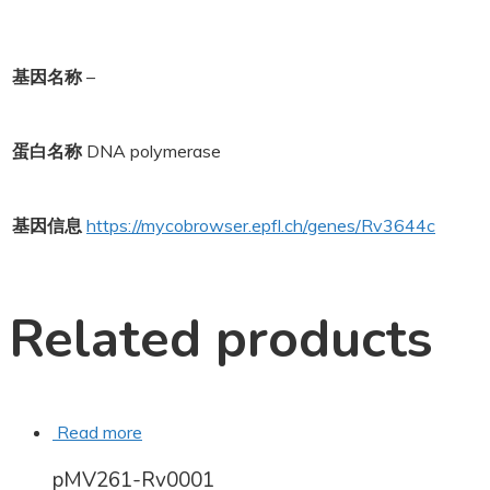
基因名称
–
蛋白名称
DNA polymerase
基因信息
https://mycobrowser.epfl.ch/genes/Rv3644c
Related products
Read more
pMV261-Rv0001