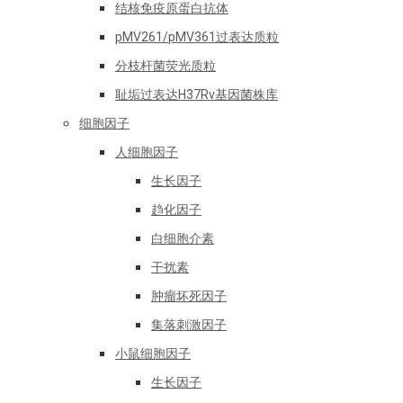
结核免疫原蛋白抗体
pMV261/pMV361过表达质粒
分枝杆菌荧光质粒
耻垢过表达H37Rv基因菌株库
细胞因子
人细胞因子
生长因子
趋化因子
白细胞介素
干扰素
肿瘤坏死因子
集落刺激因子
小鼠细胞因子
生长因子