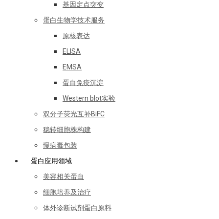
基因定点突变
蛋白生物学技术服务
原核表达
ELISA
EMSA
蛋白免疫沉淀
Western blot实验
双分子荧光互补BiFC
稳转细胞株构建
慢病毒包装
蛋白应用领域
美容相关蛋白
细胞培养及治疗
体外诊断试剂蛋白原料