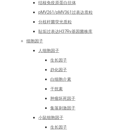
结核免疫原蛋白抗体
pMV261/pMV361过表达质粒
分枝杆菌荧光质粒
耻垢过表达H37Rv基因菌株库
细胞因子
人细胞因子
生长因子
趋化因子
白细胞介素
干扰素
肿瘤坏死因子
集落刺激因子
小鼠细胞因子
生长因子