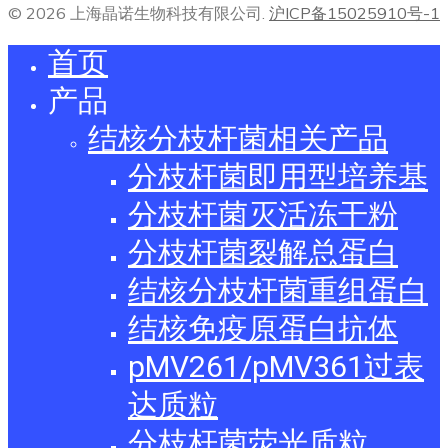
© 2026 上海晶诺生物科技有限公司.
沪ICP备15025910号-1
首页
产品
结核分枝杆菌相关产品
分枝杆菌即用型培养基
分枝杆菌灭活冻干粉
分枝杆菌裂解总蛋白
结核分枝杆菌重组蛋白
结核免疫原蛋白抗体
pMV261/pMV361过表
达质粒
分枝杆菌荧光质粒