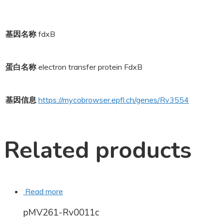
基因名称
fdxB
蛋白名称
electron transfer protein FdxB
基因信息
https://mycobrowser.epfl.ch/genes/Rv3554
Related products
Read more
pMV261-Rv0011c