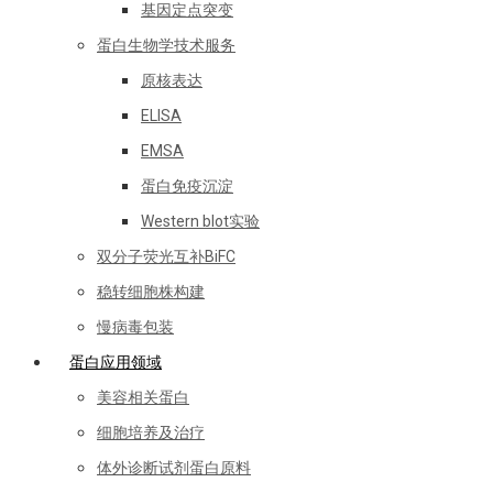
基因定点突变
蛋白生物学技术服务
原核表达
ELISA
EMSA
蛋白免疫沉淀
Western blot实验
双分子荧光互补BiFC
稳转细胞株构建
慢病毒包装
蛋白应用领域
美容相关蛋白
细胞培养及治疗
体外诊断试剂蛋白原料