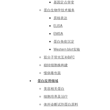
基因定点突变
蛋白生物学技术服务
原核表达
ELISA
EMSA
蛋白免疫沉淀
Western blot实验
双分子荧光互补BiFC
稳转细胞株构建
慢病毒包装
蛋白应用领域
美容相关蛋白
细胞培养及治疗
体外诊断试剂蛋白原料