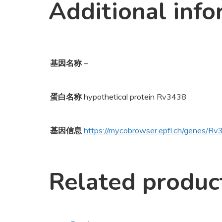
Additional info
基因名称
–
蛋白名称
hypothetical protein Rv3438
基因信息
https://mycobrowser.epfl.ch/genes/R
Related produc