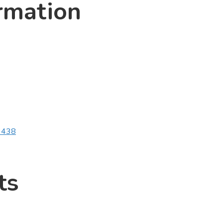
rmation
v3438
ts