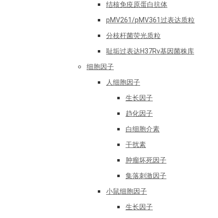
结核免疫原蛋白抗体
pMV261/pMV361过表达质粒
分枝杆菌荧光质粒
耻垢过表达H37Rv基因菌株库
细胞因子
人细胞因子
生长因子
趋化因子
白细胞介素
干扰素
肿瘤坏死因子
集落刺激因子
小鼠细胞因子
生长因子