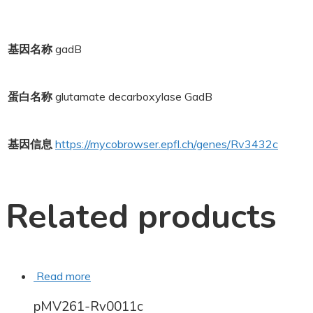
基因名称
gadB
蛋白名称
glutamate decarboxylase GadB
基因信息
https://mycobrowser.epfl.ch/genes/Rv3432c
Related products
Read more
pMV261-Rv0011c