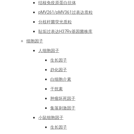
结核免疫原蛋白抗体
pMV261/pMV361过表达质粒
分枝杆菌荧光质粒
耻垢过表达H37Rv基因菌株库
细胞因子
人细胞因子
生长因子
趋化因子
白细胞介素
干扰素
肿瘤坏死因子
集落刺激因子
小鼠细胞因子
生长因子