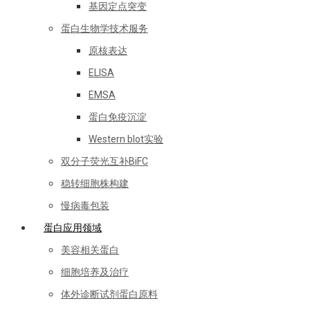
基因定点突变
蛋白生物学技术服务
原核表达
ELISA
EMSA
蛋白免疫沉淀
Western blot实验
双分子荧光互补BiFC
稳转细胞株构建
慢病毒包装
蛋白应用领域
美容相关蛋白
细胞培养及治疗
体外诊断试剂蛋白原料