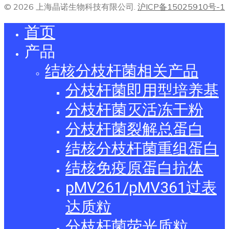
© 2026 上海晶诺生物科技有限公司.
沪ICP备15025910号-1
首页
产品
结核分枝杆菌相关产品
分枝杆菌即用型培养基
分枝杆菌灭活冻干粉
分枝杆菌裂解总蛋白
结核分枝杆菌重组蛋白
结核免疫原蛋白抗体
pMV261/pMV361过表
达质粒
分枝杆菌荧光质粒