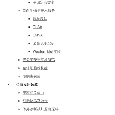
基因定点突变
蛋白生物学技术服务
原核表达
ELISA
EMSA
蛋白免疫沉淀
Western blot实验
双分子荧光互补BiFC
稳转细胞株构建
慢病毒包装
蛋白应用领域
美容相关蛋白
细胞培养及治疗
体外诊断试剂蛋白原料