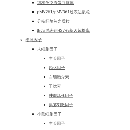
结核免疫原蛋白抗体
pMV261/pMV361过表达质粒
分枝杆菌荧光质粒
耻垢过表达H37Rv基因菌株库
细胞因子
人细胞因子
生长因子
趋化因子
白细胞介素
干扰素
肿瘤坏死因子
集落刺激因子
小鼠细胞因子
生长因子