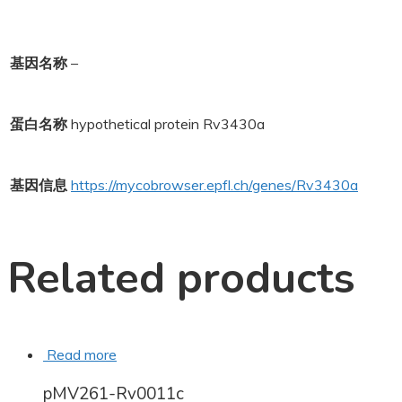
基因名称
–
蛋白名称
hypothetical protein Rv3430a
基因信息
https://mycobrowser.epfl.ch/genes/Rv3430a
Related products
Read more
pMV261-Rv0011c