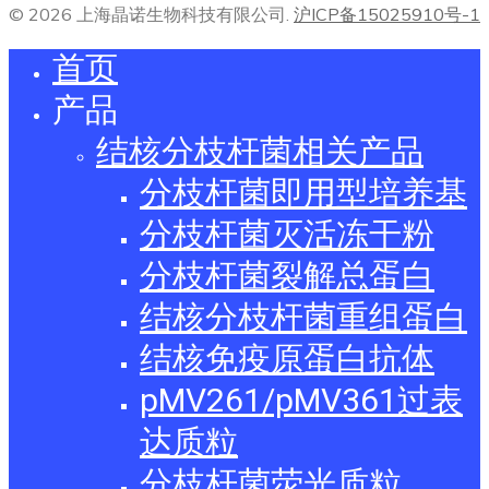
© 2026 上海晶诺生物科技有限公司.
沪ICP备15025910号-1
首页
产品
结核分枝杆菌相关产品
分枝杆菌即用型培养基
分枝杆菌灭活冻干粉
分枝杆菌裂解总蛋白
结核分枝杆菌重组蛋白
结核免疫原蛋白抗体
pMV261/pMV361过表
达质粒
分枝杆菌荧光质粒