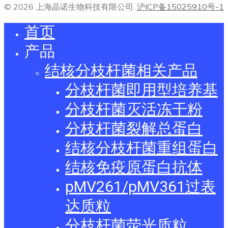
© 2026 上海晶诺生物科技有限公司.
沪ICP备15025910号-1
首页
产品
结核分枝杆菌相关产品
分枝杆菌即用型培养基
分枝杆菌灭活冻干粉
分枝杆菌裂解总蛋白
结核分枝杆菌重组蛋白
结核免疫原蛋白抗体
pMV261/pMV361过表
达质粒
分枝杆菌荧光质粒