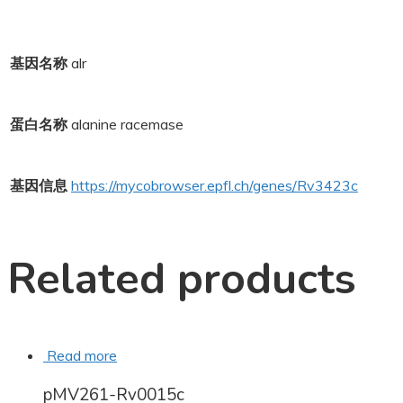
基因名称
alr
蛋白名称
alanine racemase
基因信息
https://mycobrowser.epfl.ch/genes/Rv3423c
Related products
Read more
pMV261-Rv0015c