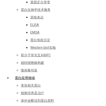
基因定点突变
蛋白生物学技术服务
原核表达
ELISA
EMSA
蛋白免疫沉淀
Western blot实验
双分子荧光互补BiFC
稳转细胞株构建
慢病毒包装
蛋白应用领域
美容相关蛋白
细胞培养及治疗
体外诊断试剂蛋白原料