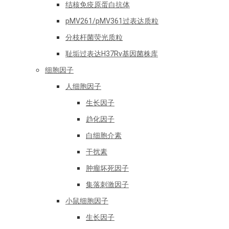
结核免疫原蛋白抗体
pMV261/pMV361过表达质粒
分枝杆菌荧光质粒
耻垢过表达H37Rv基因菌株库
细胞因子
人细胞因子
生长因子
趋化因子
白细胞介素
干扰素
肿瘤坏死因子
集落刺激因子
小鼠细胞因子
生长因子