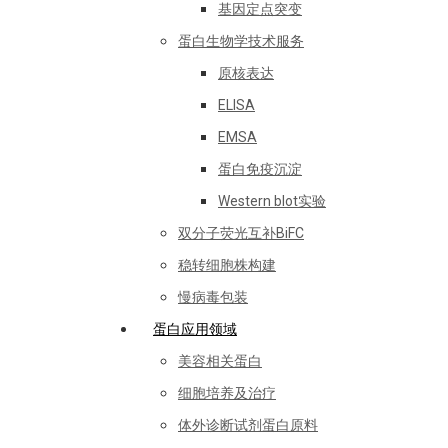
基因定点突变
蛋白生物学技术服务
原核表达
ELISA
EMSA
蛋白免疫沉淀
Western blot实验
双分子荧光互补BiFC
稳转细胞株构建
慢病毒包装
蛋白应用领域
美容相关蛋白
细胞培养及治疗
体外诊断试剂蛋白原料