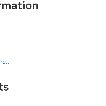
rmation
v3415c
ts