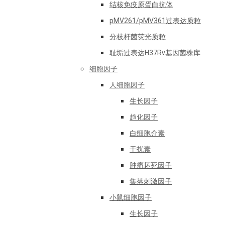
结核免疫原蛋白抗体
pMV261/pMV361过表达质粒
分枝杆菌荧光质粒
耻垢过表达H37Rv基因菌株库
细胞因子
人细胞因子
生长因子
趋化因子
白细胞介素
干扰素
肿瘤坏死因子
集落刺激因子
小鼠细胞因子
生长因子