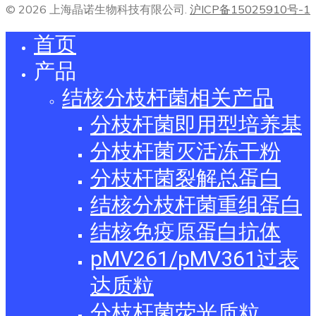
© 2026 上海晶诺生物科技有限公司.
沪ICP备15025910号-1
首页
产品
结核分枝杆菌相关产品
分枝杆菌即用型培养基
分枝杆菌灭活冻干粉
分枝杆菌裂解总蛋白
结核分枝杆菌重组蛋白
结核免疫原蛋白抗体
pMV261/pMV361过表
达质粒
分枝杆菌荧光质粒