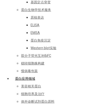
基因定点突变
蛋白生物学技术服务
原核表达
ELISA
EMSA
蛋白免疫沉淀
Western blot实验
双分子荧光互补BiFC
稳转细胞株构建
慢病毒包装
蛋白应用领域
美容相关蛋白
细胞培养及治疗
体外诊断试剂蛋白原料