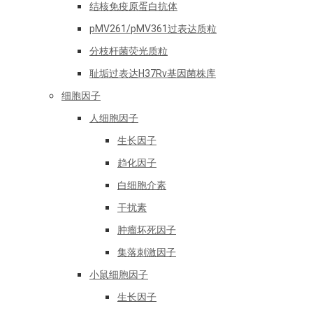
结核免疫原蛋白抗体
pMV261/pMV361过表达质粒
分枝杆菌荧光质粒
耻垢过表达H37Rv基因菌株库
细胞因子
人细胞因子
生长因子
趋化因子
白细胞介素
干扰素
肿瘤坏死因子
集落刺激因子
小鼠细胞因子
生长因子