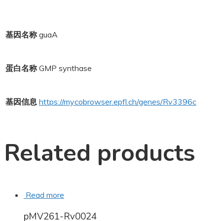
基因名称
guaA
蛋白名称
GMP synthase
基因信息
https://mycobrowser.epfl.ch/genes/Rv3396c
Related products
Read more
pMV261-Rv0024