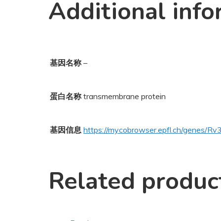
Additional info
基因名称
–
蛋白名称
transmembrane protein
基因信息
https://mycobrowser.epfl.ch/genes/R
Related produc