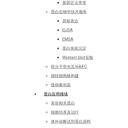
基因定点突变
蛋白生物学技术服务
原核表达
ELISA
EMSA
蛋白免疫沉淀
Western blot实验
双分子荧光互补BiFC
稳转细胞株构建
慢病毒包装
蛋白应用领域
美容相关蛋白
细胞培养及治疗
体外诊断试剂蛋白原料