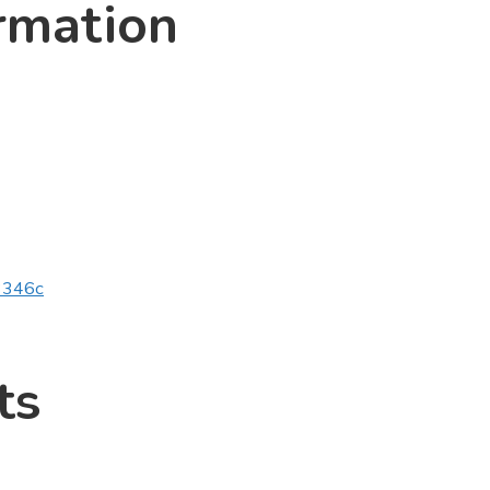
rmation
v3346c
ts