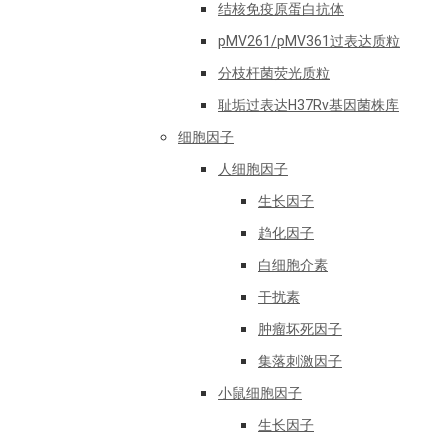
结核免疫原蛋白抗体
pMV261/pMV361过表达质粒
分枝杆菌荧光质粒
耻垢过表达H37Rv基因菌株库
细胞因子
人细胞因子
生长因子
趋化因子
白细胞介素
干扰素
肿瘤坏死因子
集落刺激因子
小鼠细胞因子
生长因子