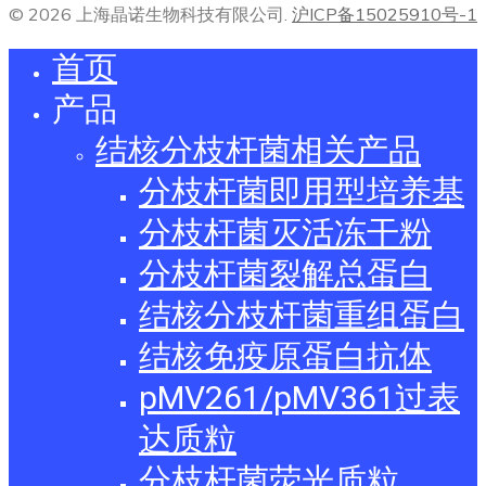
© 2026 上海晶诺生物科技有限公司.
沪ICP备15025910号-1
首页
产品
结核分枝杆菌相关产品
分枝杆菌即用型培养基
分枝杆菌灭活冻干粉
分枝杆菌裂解总蛋白
结核分枝杆菌重组蛋白
结核免疫原蛋白抗体
pMV261/pMV361过表
达质粒
分枝杆菌荧光质粒