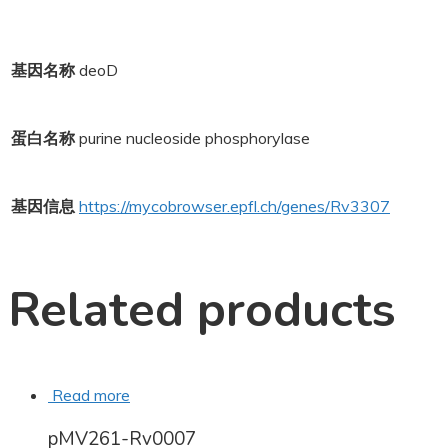
基因名称
deoD
蛋白名称
purine nucleoside phosphorylase
基因信息
https://mycobrowser.epfl.ch/genes/Rv3307
Related products
Read more
pMV261-Rv0007