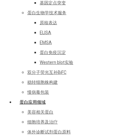
基因定点突变
蛋白生物学技术服务
原核表达
ELISA
EMSA
蛋白免疫沉淀
Western blot实验
双分子荧光互补BiFC
稳转细胞株构建
慢病毒包装
蛋白应用领域
美容相关蛋白
细胞培养及治疗
体外诊断试剂蛋白原料