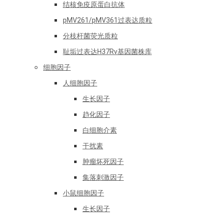
结核免疫原蛋白抗体
pMV261/pMV361过表达质粒
分枝杆菌荧光质粒
耻垢过表达H37Rv基因菌株库
细胞因子
人细胞因子
生长因子
趋化因子
白细胞介素
干扰素
肿瘤坏死因子
集落刺激因子
小鼠细胞因子
生长因子