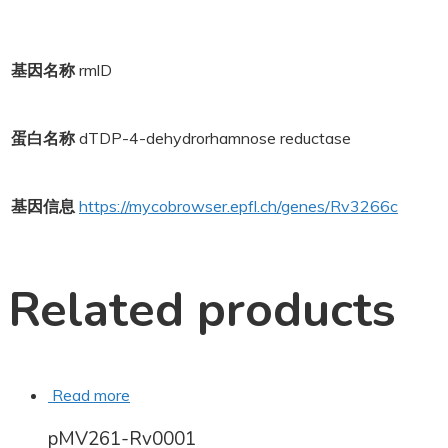
基因名称
rmlD
蛋白名称
dTDP-4-dehydrorhamnose reductase
基因信息
https://mycobrowser.epfl.ch/genes/Rv3266c
Related products
Read more
pMV261-Rv0001