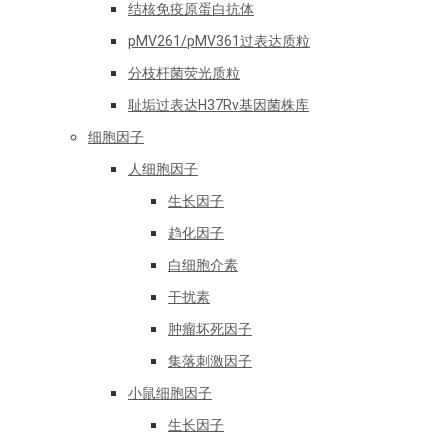
结核免疫原蛋白抗体
pMV261/pMV361过表达质粒
分枝杆菌荧光质粒
耻垢过表达H37Rv基因菌株库
细胞因子
人细胞因子
生长因子
趋化因子
白细胞介素
干扰素
肿瘤坏死因子
集落刺激因子
小鼠细胞因子
生长因子