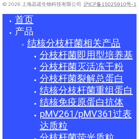
© 2026 上海晶诺生物科技有限公司.
沪ICP备15025910号-1
首页
产品
结核分枝杆菌相关产品
分枝杆菌即用型培养基
分枝杆菌灭活冻干粉
分枝杆菌裂解总蛋白
结核分枝杆菌重组蛋白
结核免疫原蛋白抗体
pMV261/pMV361过表
达质粒
分枝杆菌荧光质粒