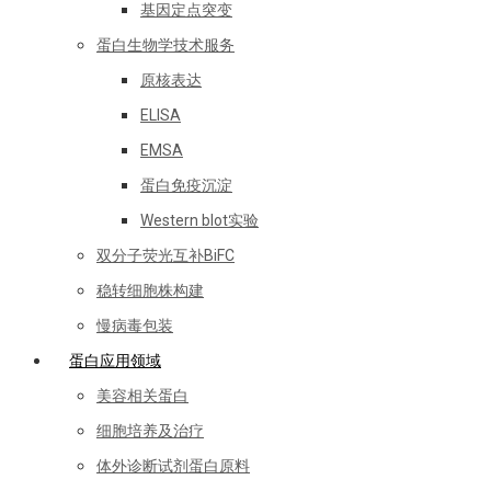
基因定点突变
蛋白生物学技术服务
原核表达
ELISA
EMSA
蛋白免疫沉淀
Western blot实验
双分子荧光互补BiFC
稳转细胞株构建
慢病毒包装
蛋白应用领域
美容相关蛋白
细胞培养及治疗
体外诊断试剂蛋白原料