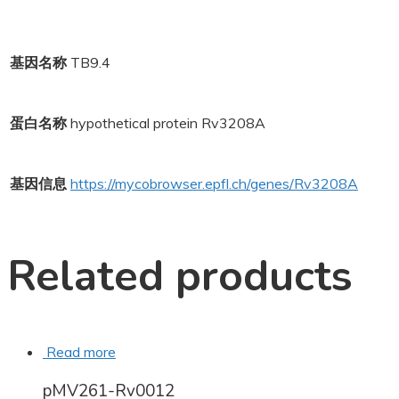
基因名称
TB9.4
蛋白名称
hypothetical protein Rv3208A
基因信息
https://mycobrowser.epfl.ch/genes/Rv3208A
Related products
Read more
pMV261-Rv0012