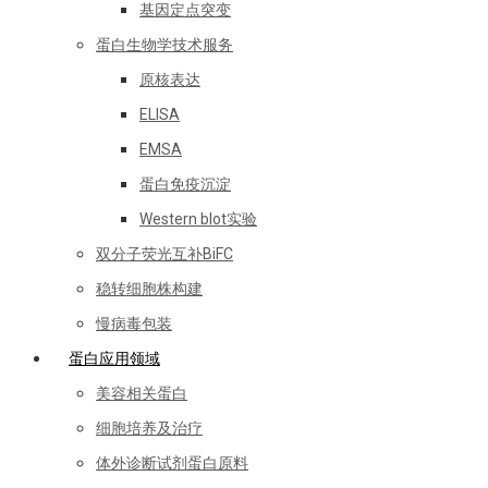
基因定点突变
蛋白生物学技术服务
原核表达
ELISA
EMSA
蛋白免疫沉淀
Western blot实验
双分子荧光互补BiFC
稳转细胞株构建
慢病毒包装
蛋白应用领域
美容相关蛋白
细胞培养及治疗
体外诊断试剂蛋白原料