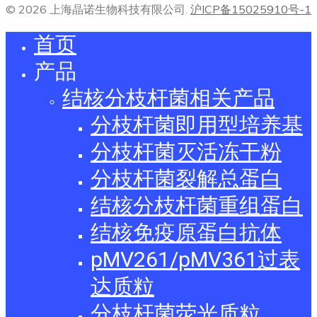
© 2026 上海晶诺生物科技有限公司.
沪ICP备15025910号-1
首页
产品
结核分枝杆菌相关产品
分枝杆菌即用型培养基
分枝杆菌灭活冻干粉
分枝杆菌裂解总蛋白
结核分枝杆菌重组蛋白
结核免疫原蛋白抗体
pMV261/pMV361过表
达质粒
分枝杆菌荧光质粒