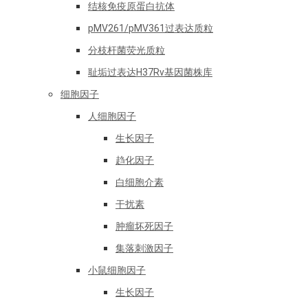
结核免疫原蛋白抗体
pMV261/pMV361过表达质粒
分枝杆菌荧光质粒
耻垢过表达H37Rv基因菌株库
细胞因子
人细胞因子
生长因子
趋化因子
白细胞介素
干扰素
肿瘤坏死因子
集落刺激因子
小鼠细胞因子
生长因子