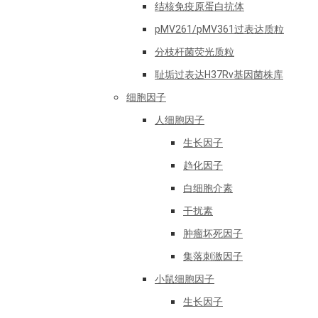
结核免疫原蛋白抗体
pMV261/pMV361过表达质粒
分枝杆菌荧光质粒
耻垢过表达H37Rv基因菌株库
细胞因子
人细胞因子
生长因子
趋化因子
白细胞介素
干扰素
肿瘤坏死因子
集落刺激因子
小鼠细胞因子
生长因子