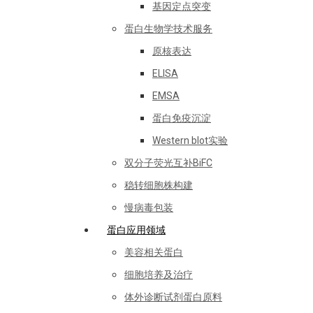
基因定点突变
蛋白生物学技术服务
原核表达
ELISA
EMSA
蛋白免疫沉淀
Western blot实验
双分子荧光互补BiFC
稳转细胞株构建
慢病毒包装
蛋白应用领域
美容相关蛋白
细胞培养及治疗
体外诊断试剂蛋白原料