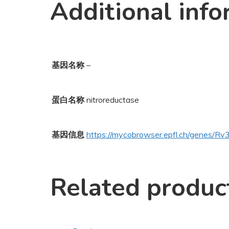
Additional info
基因名称
–
蛋白名称
nitroreductase
基因信息
https://mycobrowser.epfl.ch/genes/R
Related produc