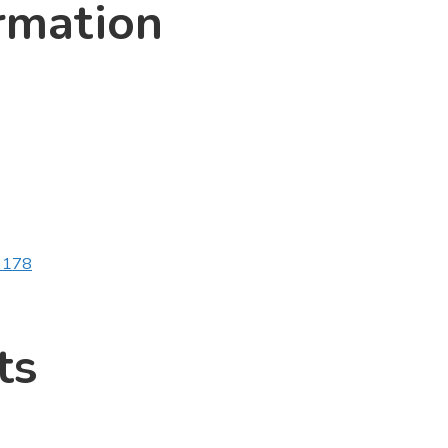
rmation
v3178
ts