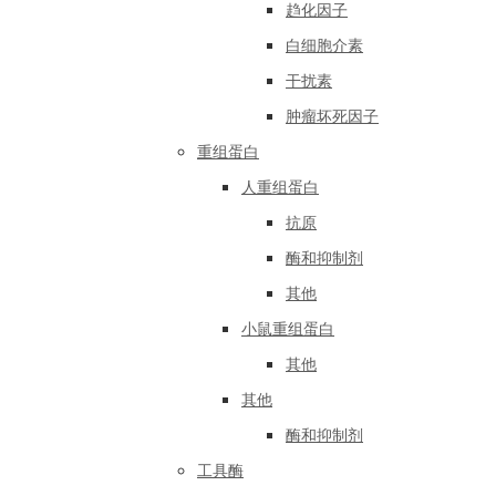
趋化因子
白细胞介素
干扰素
肿瘤坏死因子
重组蛋白
人重组蛋白
抗原
酶和抑制剂
其他
小鼠重组蛋白
其他
其他
酶和抑制剂
工具酶