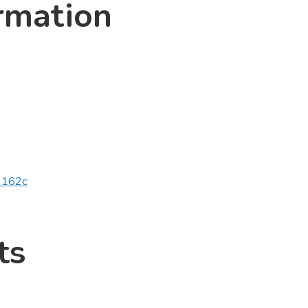
rmation
v3162c
ts