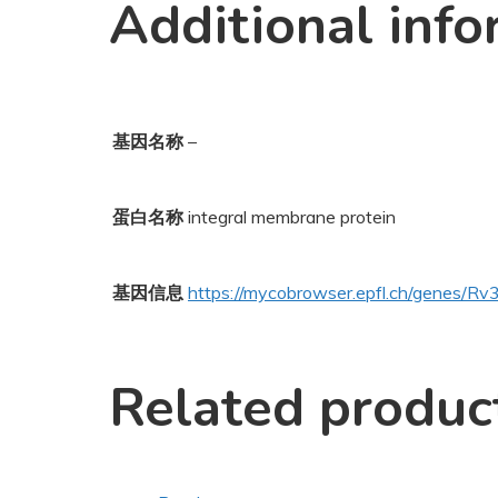
Additional info
基因名称
–
蛋白名称
integral membrane protein
基因信息
https://mycobrowser.epfl.ch/genes/R
Related produc