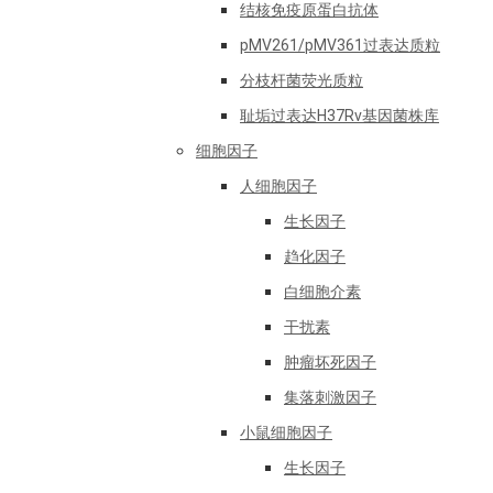
结核免疫原蛋白抗体
pMV261/pMV361过表达质粒
分枝杆菌荧光质粒
耻垢过表达H37Rv基因菌株库
细胞因子
人细胞因子
生长因子
趋化因子
白细胞介素
干扰素
肿瘤坏死因子
集落刺激因子
小鼠细胞因子
生长因子