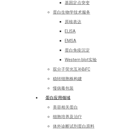
基因定点突变
蛋白生物学技术服务
原核表达
ELISA
EMSA
蛋白免疫沉淀
Western blot实验
双分子荧光互补BiFC
稳转细胞株构建
慢病毒包装
蛋白应用领域
美容相关蛋白
细胞培养及治疗
体外诊断试剂蛋白原料