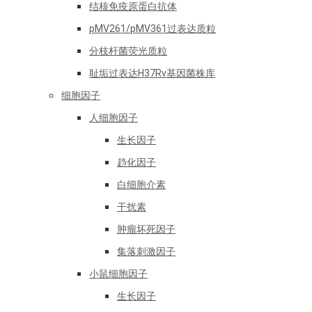
结核免疫原蛋白抗体
pMV261/pMV361过表达质粒
分枝杆菌荧光质粒
耻垢过表达H37Rv基因菌株库
细胞因子
人细胞因子
生长因子
趋化因子
白细胞介素
干扰素
肿瘤坏死因子
集落刺激因子
小鼠细胞因子
生长因子