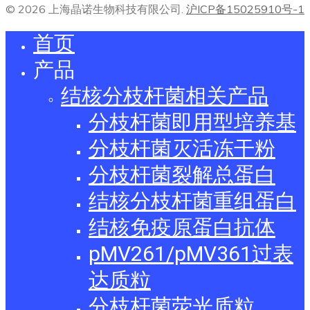
© 2026 上海晶诺生物科技有限公司.
沪ICP备15025910号-1
首页
产品
结核分枝杆菌相关产品
分枝杆菌即用型培养基
分枝杆菌灭活冻干粉
分枝杆菌裂解总蛋白
结核分枝杆菌重组蛋白
结核免疫原蛋白抗体
pMV261/pMV361过表
达质粒
分枝杆菌荧光质粒