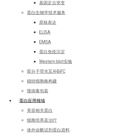
基因定点突变
蛋白生物学技术服务
原核表达
ELISA
EMSA
蛋白免疫沉淀
Western blot实验
双分子荧光互补BiFC
稳转细胞株构建
慢病毒包装
蛋白应用领域
美容相关蛋白
细胞培养及治疗
体外诊断试剂蛋白原料