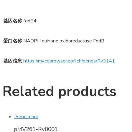
基因名称
fadB4
蛋白名称
NADPH quinone oxidoreductase FadB
基因信息
https://mycobrowser.epfl.ch/genes/Rv3141
Related products
Read more
pMV261-Rv0001