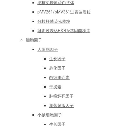
结核免疫原蛋白抗体
pMV261/pMV361过表达质粒
分枝杆菌荧光质粒
耻垢过表达H37Rv基因菌株库
细胞因子
人细胞因子
生长因子
趋化因子
白细胞介素
干扰素
肿瘤坏死因子
集落刺激因子
小鼠细胞因子
生长因子