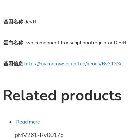
基因名称
devR
蛋白名称
two component transcriptional regulator DevR
基因信息
https://mycobrowser.epfl.ch/genes/Rv3133c
Related products
Read more
pMV261-Rv0017c