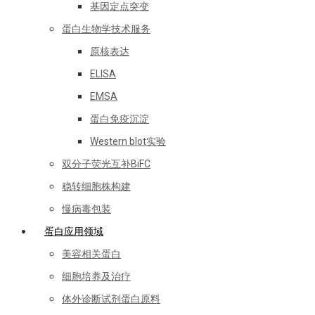
基因定点突变
蛋白生物学技术服务
原核表达
ELISA
EMSA
蛋白免疫沉淀
Western blot实验
双分子荧光互补BiFC
稳转细胞株构建
慢病毒包装
蛋白应用领域
美容相关蛋白
细胞培养及治疗
体外诊断试剂蛋白原料