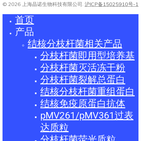
© 2026 上海晶诺生物科技有限公司.
沪ICP备15025910号-1
首页
产品
结核分枝杆菌相关产品
分枝杆菌即用型培养基
分枝杆菌灭活冻干粉
分枝杆菌裂解总蛋白
结核分枝杆菌重组蛋白
结核免疫原蛋白抗体
pMV261/pMV361过表
达质粒
分枝杆菌荧光质粒