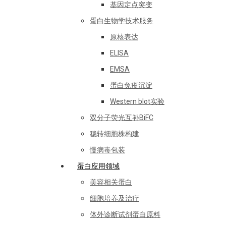
基因定点突变
蛋白生物学技术服务
原核表达
ELISA
EMSA
蛋白免疫沉淀
Western blot实验
双分子荧光互补BiFC
稳转细胞株构建
慢病毒包装
蛋白应用领域
美容相关蛋白
细胞培养及治疗
体外诊断试剂蛋白原料