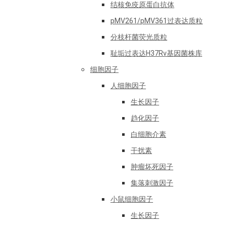
结核免疫原蛋白抗体
pMV261/pMV361过表达质粒
分枝杆菌荧光质粒
耻垢过表达H37Rv基因菌株库
细胞因子
人细胞因子
生长因子
趋化因子
白细胞介素
干扰素
肿瘤坏死因子
集落刺激因子
小鼠细胞因子
生长因子