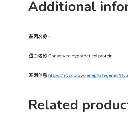
Additional info
基因名称
–
蛋白名称
Conserved hypothetical protein
基因信息
https://mycobrowser.epfl.ch/genes/R
Related produc