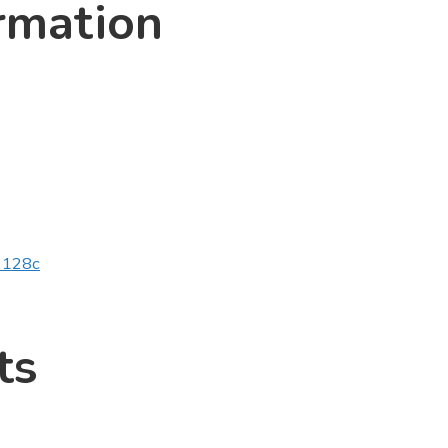
rmation
v3128c
ts