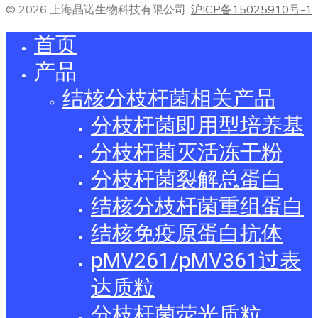
© 2026 上海晶诺生物科技有限公司.
沪ICP备15025910号-1
首页
产品
结核分枝杆菌相关产品
分枝杆菌即用型培养基
分枝杆菌灭活冻干粉
分枝杆菌裂解总蛋白
结核分枝杆菌重组蛋白
结核免疫原蛋白抗体
pMV261/pMV361过表
达质粒
分枝杆菌荧光质粒