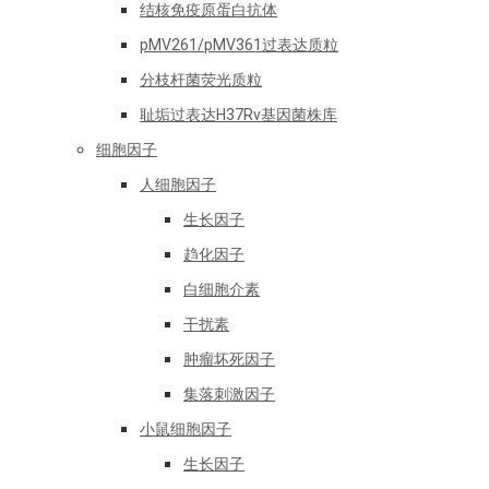
结核免疫原蛋白抗体
pMV261/pMV361过表达质粒
分枝杆菌荧光质粒
耻垢过表达H37Rv基因菌株库
细胞因子
人细胞因子
生长因子
趋化因子
白细胞介素
干扰素
肿瘤坏死因子
集落刺激因子
小鼠细胞因子
生长因子