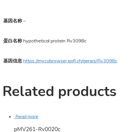
基因名称
–
蛋白名称
hypothetical protein Rv3098c
基因信息
https://mycobrowser.epfl.ch/genes/Rv3098c
Related products
Read more
pMV261-Rv0020c