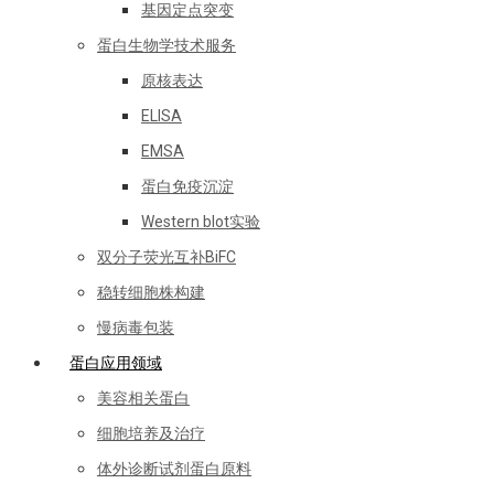
基因定点突变
蛋白生物学技术服务
原核表达
ELISA
EMSA
蛋白免疫沉淀
Western blot实验
双分子荧光互补BiFC
稳转细胞株构建
慢病毒包装
蛋白应用领域
美容相关蛋白
细胞培养及治疗
体外诊断试剂蛋白原料