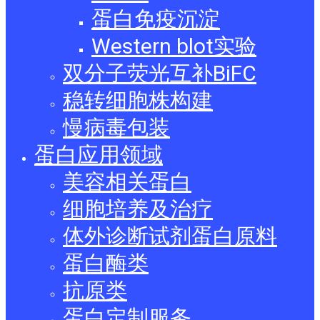
蛋白免疫沉淀
Western blot实验
双分子荧光互补BiFC
稳转细胞株构建
慢病毒包装
蛋白应用领域
美容相关蛋白
细胞培养及治疗
体外诊断试剂蛋白原料
蛋白酶类
抗原类
蛋白定制服务