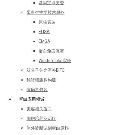
基因定点突变
蛋白生物学技术服务
原核表达
ELISA
EMSA
蛋白免疫沉淀
Western blot实验
双分子荧光互补BiFC
稳转细胞株构建
慢病毒包装
蛋白应用领域
美容相关蛋白
细胞培养及治疗
体外诊断试剂蛋白原料