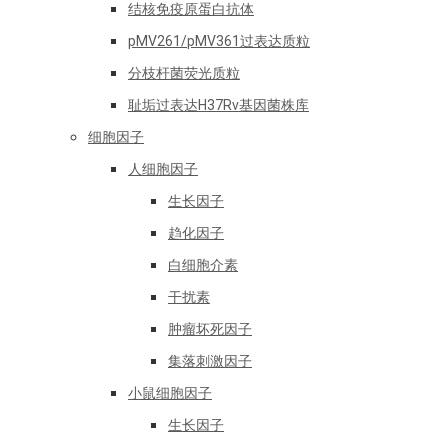
结核免疫原蛋白抗体
pMV261/pMV361过表达质粒
分枝杆菌荧光质粒
耻垢过表达H37Rv基因菌株库
细胞因子
人细胞因子
生长因子
趋化因子
白细胞介素
干扰素
肿瘤坏死因子
集落刺激因子
小鼠细胞因子
生长因子