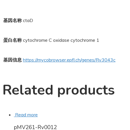
基因名称
ctaD
蛋白名称
cytochrome C oxidase cytochrome 1
基因信息
https://mycobrowser.epfl.ch/genes/Rv3043c
Related products
Read more
pMV261-Rv0012