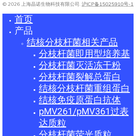
© 2026 上海晶诺生物科技有限公司.
沪ICP备15025910号-1
首页
产品
结核分枝杆菌相关产品
分枝杆菌即用型培养基
分枝杆菌灭活冻干粉
分枝杆菌裂解总蛋白
结核分枝杆菌重组蛋白
结核免疫原蛋白抗体
pMV261/pMV361过表
达质粒
分枝杆菌荧光质粒