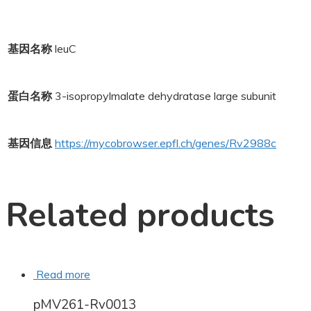
基因名称
leuC
蛋白名称
3-isopropylmalate dehydratase large subunit
基因信息
https://mycobrowser.epfl.ch/genes/Rv2988c
Related products
Read more
pMV261-Rv0013