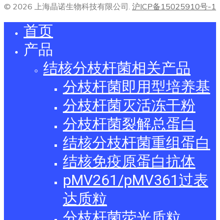
© 2026 上海晶诺生物科技有限公司.
沪ICP备15025910号-1
首页
产品
结核分枝杆菌相关产品
分枝杆菌即用型培养基
分枝杆菌灭活冻干粉
分枝杆菌裂解总蛋白
结核分枝杆菌重组蛋白
结核免疫原蛋白抗体
pMV261/pMV361过表
达质粒
分枝杆菌荧光质粒