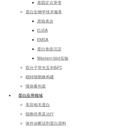
基因定点突变
蛋白生物学技术服务
原核表达
ELISA
EMSA
蛋白免疫沉淀
Western blot实验
双分子荧光互补BiFC
稳转细胞株构建
慢病毒包装
蛋白应用领域
美容相关蛋白
细胞培养及治疗
体外诊断试剂蛋白原料