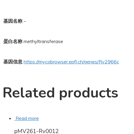
基因名称
–
蛋白名称
methyltransferase
基因信息
https://mycobrowser.epfl.ch/genes/Rv2966c
Related products
Read more
pMV261-Rv0012