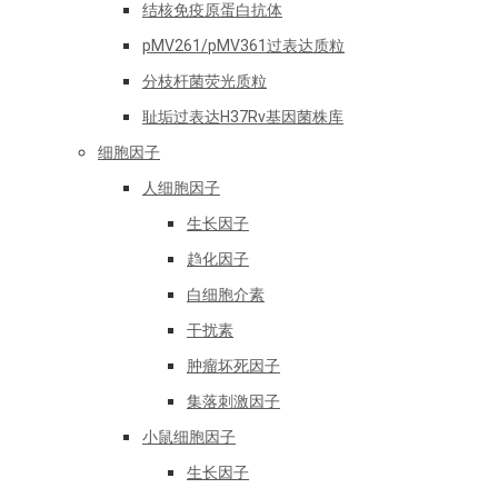
结核免疫原蛋白抗体
pMV261/pMV361过表达质粒
分枝杆菌荧光质粒
耻垢过表达H37Rv基因菌株库
细胞因子
人细胞因子
生长因子
趋化因子
白细胞介素
干扰素
肿瘤坏死因子
集落刺激因子
小鼠细胞因子
生长因子