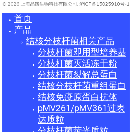
© 2026 上海晶诺生物科技有限公司.
沪ICP备15025910号-1
首页
产品
结核分枝杆菌相关产品
分枝杆菌即用型培养基
分枝杆菌灭活冻干粉
分枝杆菌裂解总蛋白
结核分枝杆菌重组蛋白
结核免疫原蛋白抗体
pMV261/pMV361过表
达质粒
分枝杆菌荧光质粒