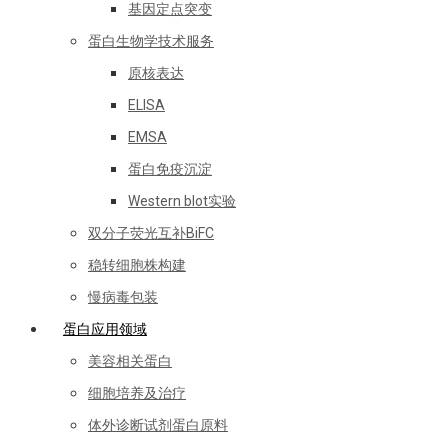
基因定点突变
蛋白生物学技术服务
原核表达
ELISA
EMSA
蛋白免疫沉淀
Western blot实验
双分子荧光互补BiFC
稳转细胞株构建
慢病毒包装
蛋白应用领域
美容相关蛋白
细胞培养及治疗
体外诊断试剂蛋白原料