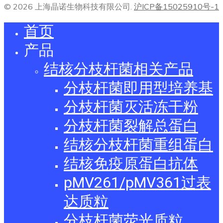
© 2026 上海晶诺生物科技有限公司.
沪ICP备15025910号-1
首页
产品
结核分枝杆菌相关产品
分枝杆菌即用型培养基
分枝杆菌灭活冻干粉
分枝杆菌裂解总蛋白
结核分枝杆菌重组蛋白
结核免疫原蛋白抗体
pMV261/pMV361过表
达质粒
分枝杆菌荧光质粒