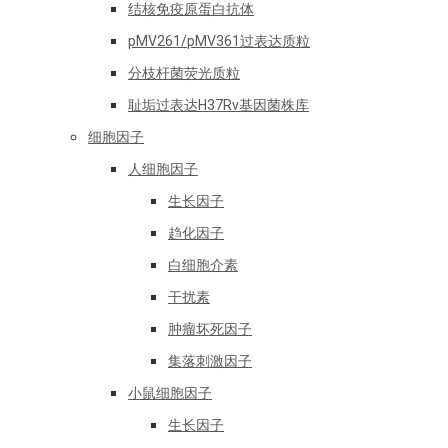
结核免疫原蛋白抗体
pMV261/pMV361过表达质粒
分枝杆菌荧光质粒
耻垢过表达H37Rv基因菌株库
细胞因子
人细胞因子
生长因子
趋化因子
白细胞介素
干扰素
肿瘤坏死因子
集落刺激因子
小鼠细胞因子
生长因子