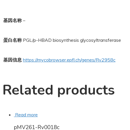
基因名称
–
蛋白名称
PGL/p-HBAD biosynthesis glycosyltransferase
基因信息
https://mycobrowser.epfl.ch/genes/Rv2958c
Related products
Read more
pMV261-Rv0018c