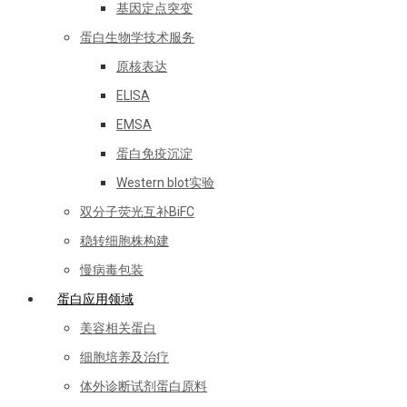
基因定点突变
蛋白生物学技术服务
原核表达
ELISA
EMSA
蛋白免疫沉淀
Western blot实验
双分子荧光互补BiFC
稳转细胞株构建
慢病毒包装
蛋白应用领域
美容相关蛋白
细胞培养及治疗
体外诊断试剂蛋白原料