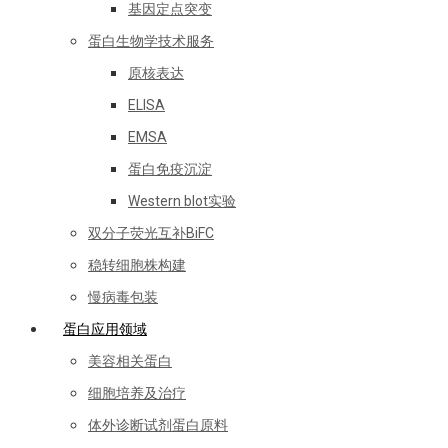
基因定点突变
蛋白生物学技术服务
原核表达
ELISA
EMSA
蛋白免疫沉淀
Western blot实验
双分子荧光互补BiFC
稳转细胞株构建
慢病毒包装
蛋白应用领域
美容相关蛋白
细胞培养及治疗
体外诊断试剂蛋白原料