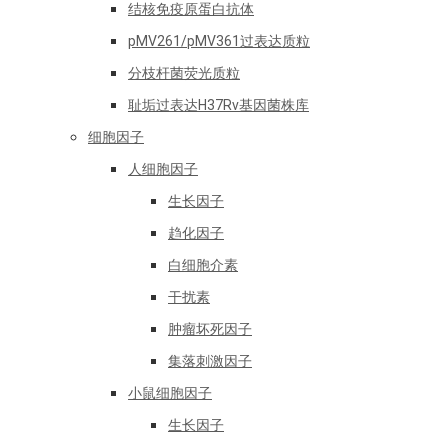
结核免疫原蛋白抗体
pMV261/pMV361过表达质粒
分枝杆菌荧光质粒
耻垢过表达H37Rv基因菌株库
细胞因子
人细胞因子
生长因子
趋化因子
白细胞介素
干扰素
肿瘤坏死因子
集落刺激因子
小鼠细胞因子
生长因子