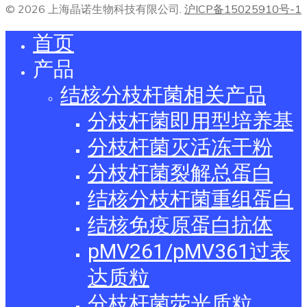
© 2026 上海晶诺生物科技有限公司.
沪ICP备15025910号-1
首页
产品
结核分枝杆菌相关产品
分枝杆菌即用型培养基
分枝杆菌灭活冻干粉
分枝杆菌裂解总蛋白
结核分枝杆菌重组蛋白
结核免疫原蛋白抗体
pMV261/pMV361过表
达质粒
分枝杆菌荧光质粒