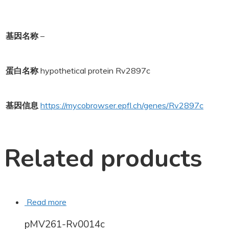
基因名称
–
蛋白名称
hypothetical protein Rv2897c
基因信息
https://mycobrowser.epfl.ch/genes/Rv2897c
Related products
Read more
pMV261-Rv0014c